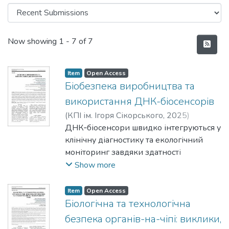
Recent Submissions
Now showing
1 - 7 of 7
Item
Open Access
Біобезпека виробництва та
використання ДНК-біосенсорів
(
КПІ ім. Ігоря Сікорського
,
2025
)
Золотопупова, Софія Сергіївна
ДНК‑біосенсори швидко інтегруються у
;
Худецький, Ігор Юліанович
клінічну діагностику та екологічний
;
Соболевський, Максим Сергійович
моніторинг завдяки здатності
розпізнавати біомаркери з нано‑ та
Show more
пікомолярною чутливістю. Водночас їх
виробництво і застосування пов’язані з
Item
Open Access
низкою ризиків біобезпеки: потенційна
Біологічна та технологічна
токсичність наноматеріалів, що входять
безпека органів-на-чіпі: виклики,
до складу сенсорів; деградація