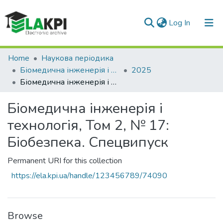
(current)
Log In
Communities & Collections
Home
Наукова періодика
Біомедична інженерія і технологія
2025
All of DSpace
Біомедична інженерія і технологія, Том 2, № 17: Біобезпека. Спецвипуск
Statistics
Біомедична інженерія і
технологія, Том 2, № 17:
Біобезпека. Спецвипуск
Permanent URI for this collection
https://ela.kpi.ua/handle/123456789/74090
Browse