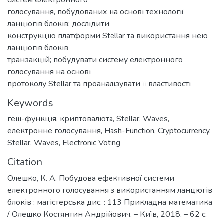
систем електронного
голосування, побудованих на основі технології
ланцюгів блоків; дослідити
конструкцію платформи Stellar та використання нею
ланцюгів блоків
транзакцій; побудувати систему електронного
голосування на основі
протоколу Stellar та проаналізувати її властивості
Keywords
геш-функція
,
криптовалюта
,
Stellar
,
Waves
,
електронне голосування
,
Hash-Function
,
Cryptocurrency
,
Stellar
,
Waves
,
Electronic Voting
Citation
Олешко, К. А. Побудова ефективної системи
електронного голосування з використанням ланцюгів
блоків : магістерська дис. : 113 Прикладна математика
/ Олешко Костянтин Андрійович. – Київ, 2018. – 62 с.