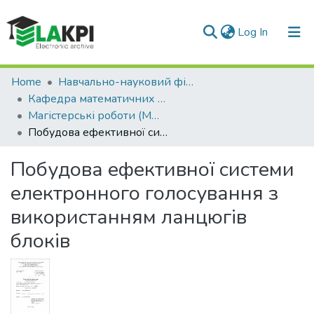
(current)
Log In
Communities & Collections
Home
Навчально-науковий фізико-технічний інститут (НН ФТІ)
Кафедра математичних методів захисту інформації (ММЗІ)
All of DSpace
Магістерські роботи (ММЗІ)
Побудова ефективної системи електронного голосування з використанням ланцюгів блоків
Statistics
Побудова ефективної системи
електронного голосування з
використанням ланцюгів
блоків