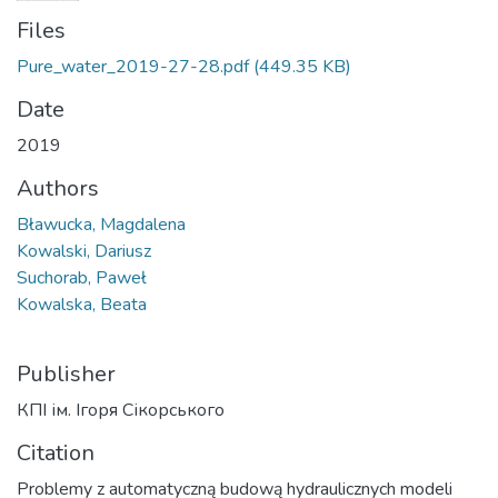
Files
Pure_water_2019-27-28.pdf
(449.35 KB)
Date
2019
Authors
Bławucka, Magdalena
Kowalski, Dariusz
Suchorab, Paweł
Kowalska, Beata
Publisher
КПІ ім. Ігоря Сікорського
Citation
Problemy z automatyczną budową hydraulicznych modeli