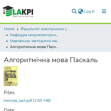
(current)
Log In
Communities & Collections
Home
Факультет електроніки (ФЕЛ)
Кафедра мікроелектроніки (МЕ)
All of DSpace
Навчально-методичні матеріали (МЕ)
Алгоритмічна мова Паскаль
Statistics
Алгоритмічна мова Паскаль
Files
metoda_last.pdf
(2.89 MB)
Date