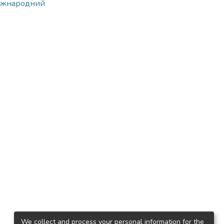
 міжнародний
We collect and process your personal information for the