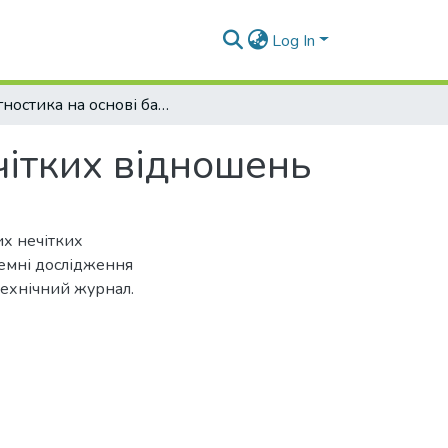
Log In
Діагностика на основі багатовимірних нечітких відношень
чітких відношень
их нечітких
стемні дослідження
технічний журнал.