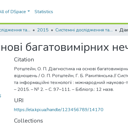
All of DSpace
Statistics
Системні дослідження та інформаційні технології
2015
Системні дослідження та інформаційні технології: міжнародний науково-технічний журнал, № 2
снові багатовимірних не
Citation
Ротштейн, О. П. Діагностика на основі багатовимірн
відношень / О. П. Ротштейн, Г. Б. Ракитянська // Си
та інформаційні технології : міжнародний науково-
– 2015. – № 2. – С. 97–111. – Бібліогр.: 12 назв.
6
URI
https://ela.kpi.ua/handle/123456789/14170
Collections