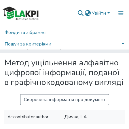
Увійти
Фонди та зібрання
Головна
Наукова періодика
Наукові вісті КПІ
2011
Наукові вісті НТУУ «КПІ»: науково-технічний журнал, № 2(76)
Пошук за критеріями
Метод ущільнення алфавітно-цифрової інформації, поданої в графічнокодованому вигляді
Статистика
Метод ущільнення алфавітно-
цифрової інформації, поданої
в графічнокодованому вигляді
Скорочена інформація про документ
dc.contributor.author
Дичка, І. А.