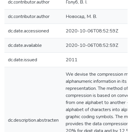
dc.contributor.author
Голуб, В. І.
dc.contributor.author
Новосад, М. В.
dc.date.accessioned
2020-10-06T08:52:59Z
dc.date.available
2020-10-06T08:52:59Z
dc.date.issued
2011
We devise the compression met
alphanumeric information in its g
representation. The method of d
compression is based on convert
from one alphabet to another - 
alphabet of characters into alph
graphic coding symbols. The me
dc.description.abstracten
provides the data compression 
20% for digit data and by 12 % 