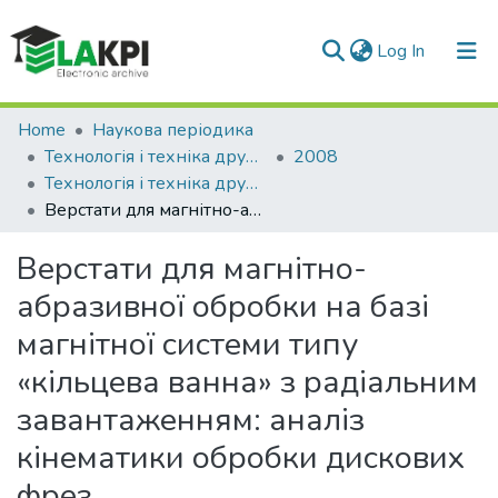
(current)
Log In
Communities & Collections
Home
Наукова періодика
Технологія і техніка друкарства
2008
All of DSpace
Технологія і техніка друкарства: збірник наукових праць, Вип. 2(20)
Верстати для магнітно-абразивної обробки на базі магнітної системи типу «кільцева ванна» з радіальним завантаженням: аналіз кінематики обробки дискових фрез
Statistics
Верстати для магнітно-
абразивної обробки на базі
магнітної системи типу
«кільцева ванна» з радіальним
завантаженням: аналіз
кінематики обробки дискових
фрез