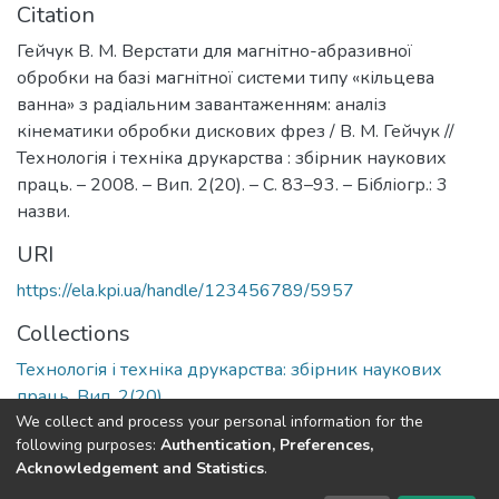
Citation
Гейчук В. М. Верстати для магнітно-абразивної
обробки на базі магнітної системи типу «кільцева
ванна» з радіальним завантаженням: аналіз
кінематики обробки дискових фрез / В. М. Гейчук //
Технологія і техніка друкарства : збірник наукових
праць. – 2008. – Вип. 2(20). – С. 83–93. – Бібліогр.: 3
назви.
URI
https://ela.kpi.ua/handle/123456789/5957
Collections
Технологія і техніка друкарства: збірник наукових
праць, Вип. 2(20)
We collect and process your personal information for the
following purposes:
Authentication, Preferences,
Full item page
Acknowledgement and Statistics
.