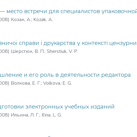
 место встречи для специалистов упаковочной 
008
)
Козак, А.
;
Kozak, A.
авничої справи і друкарства у контексті цензур
008
)
Шерстюк, В. П.
;
Sherstiuk, V. P.
шление и его роль в деятельности редактора
008
)
Волкова, Е. Г.
;
Volkova, E. G.
готовки электронных учебных изданий
008
)
Ильина, Л. Г.
;
Il’ina, L. G.