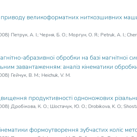
приводу великоформатних ниткозшивних маши
008
)
Петрук, А. І.
;
Черня, Б. О.
;
Моргун, О. Я.
;
Petruk, A. I.
;
Chern
агнітно-абразивної обробки на базі магнітної си
льним завантаженням: аналіз кінематики обробк
008
)
Гейчук, В. М.
;
Heichuk, V. M.
двищення продуктивності одноножових різаль
008
)
Дробікова, К. О.
;
Шостачук, Ю. О.
;
Drobikova, K. O.
;
Shosta
інематики формоутворення зубчастих коліс мет