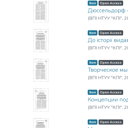
Item
Open Access
Дюссельдорф —
(
ВПІ НТУУ "КПІ"
,
2
Item
Open Access
До історії вид
(
ВПІ НТУУ "КПІ"
,
2
Item
Open Access
Творческое мы
(
ВПІ НТУУ "КПІ"
,
2
Item
Open Access
Концепции под
(
ВПІ НТУУ "КПІ"
,
2
Item
Open Access