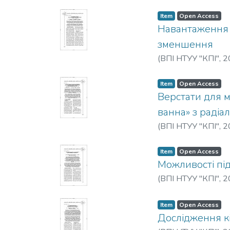
Item
Open Access
Навантаження 
зменшення
(
ВПІ НТУУ "КПІ"
,
2
Item
Open Access
Верстати для м
ванна» з радіа
(
ВПІ НТУУ "КПІ"
,
2
Item
Open Access
Можливості пі
(
ВПІ НТУУ "КПІ"
,
2
Item
Open Access
Дослідження к