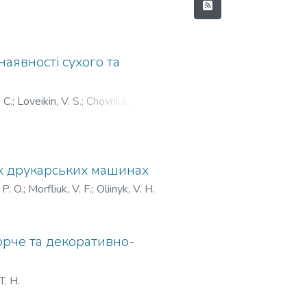
наявності сухого та
 С.
;
Loveikin, V. S.
;
Chovniuk, Iu. V.
;
их друкарських машинах
 P. O.
;
Morfliuk, V. F.
;
Oliinyk, V. H.
орче та декоративно-
T. H.