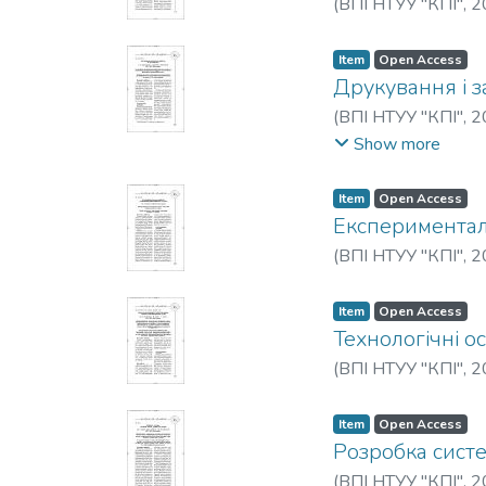
(
ВПІ НТУУ "КПІ"
,
2
Item
Open Access
Друкування і з
(
ВПІ НТУУ "КПІ"
,
2
Syniakov, I. M.
Show more
Item
Open Access
Експериментал
(
ВПІ НТУУ "КПІ"
,
2
Item
Open Access
Технологічні о
(
ВПІ НТУУ "КПІ"
,
2
Item
Open Access
Розробка сист
(
ВПІ НТУУ "КПІ"
,
2