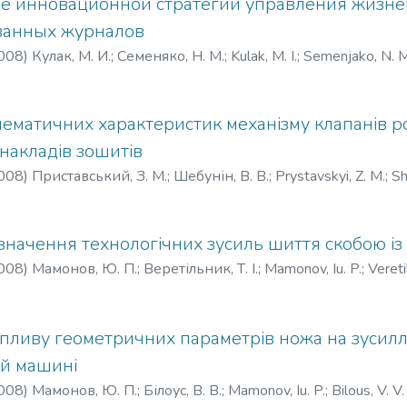
е инновационной стратегии управления жизн
ванных журналов
008
)
Кулак, М. И.
;
Семеняко, Н. М.
;
Kulak, M. I.
;
Semenjako, N. M
ематичних характеристик механізму клапанів р
накладів зошитів
008
)
Приставський, З. М.
;
Шебунін, В. В.
;
Prystavskyi, Z. M.
;
Sh
значення технологічних зусиль шиття скобою і
008
)
Мамонов, Ю. П.
;
Веретільник, Т. І.
;
Mamonov, Iu. P.
;
Veretil
пливу геометричних параметрів ножа на зусилл
ій машині
008
)
Мамонов, Ю. П.
;
Білоус, В. В.
;
Mamonov, Iu. P.
;
Bilous, V. V.