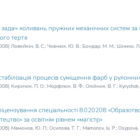
и задач коливань пружних механічних систем за 
кого тертя
008
)
Ловейкін, В. С.
;
Човнюк, Ю. В.
;
Бондар, М. М.
;
Шимко, Л.
o, L. S.
стабілізація процесів суміщення фарб у рулонн
008
)
Киричок, П. О.
;
Морфлюк, В. Ф.
;
Олійник, В. Г.
;
Kyrychok,
ліцензування спеціальності 8.020208 «Образотв
ецтво» за освітнім рівнем «магістр»
008
)
Мамонов, Ю. П.
;
Осипова, Т. Г.
;
Mamonov, Iu. P.
;
Osypova, 