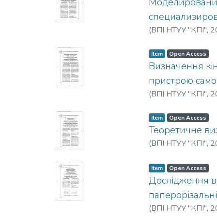
Моделировани
специализиро
(
ВПІ НТУУ "КПІ"
,
2
Item
Open Access
Визначення кін
пристрою само
(
ВПІ НТУУ "КПІ"
,
2
Item
Open Access
Теоретичне ви
(
ВПІ НТУУ "КПІ"
,
2
Item
Open Access
Дослідження в
паперорізальн
(
ВПІ НТУУ "КПІ"
,
2