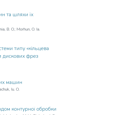
н та шляхи їх
ia, B. O.
;
Morhun, O. Ia.
стеми типу «кільцева
и дискових фрез
них машин
chuk, Iu. O.
одом контурної обробки