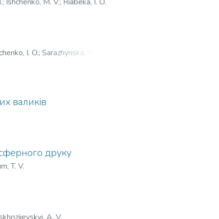
.
;
Ishchenko, M. V.
;
Riabeka, I. O.
henko, I. O.
;
Sarazhynska, V. S.
;
их валиків
нсферного друку
m, T. V.
khoziievskyi, A. V.