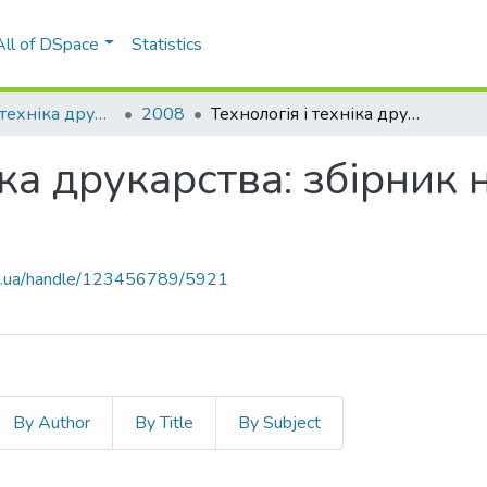
All of DSpace
Statistics
Технологія і техніка друкарства
2008
Технологія і техніка друкарства: збірник наукових праць, Вип. 2(20)
іка друкарства: збірник
kpi.ua/handle/123456789/5921
By Author
By Title
By Subject