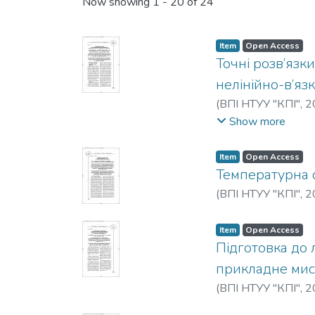
Recent Submissions
Now showing
1 - 20 of 24
Item
Open Access
Точні розв’язк
нелінійно-в’яз
(
ВПІ НТУУ "КПІ"
,
2
Bondar, M. M.
;
Shymk
Show more
Item
Open Access
Температурна 
(
ВПІ НТУУ "КПІ"
,
2
Item
Open Access
Підготовка до 
прикладне мист
(
ВПІ НТУУ "КПІ"
,
2