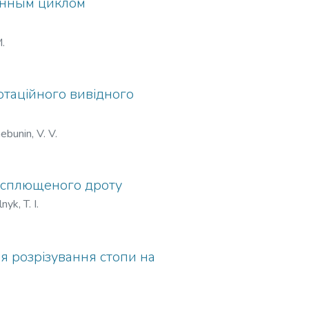
енным циклом
.
отаційного вивідного
ebunin, V. V.
з сплющеного дроту
nyk, T. I.
я розрізування стопи на