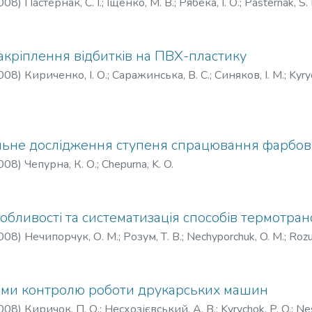
008
)
Пастернак, С. І.
;
Іщенко, М. В.
;
Рябека, І. О.
;
Pasternak, S. I
акріплення відбитків на ПВХ-пластику
008
)
Кириченко, І. О.
;
Саражинська, В. С.
;
Синяков, І. М.
;
Kyryc
ьне дослідження ступеня спрацювання фарбов
008
)
Чепурна, К. О.
;
Chepurna, K. O.
собливості та систематизація способів термотра
008
)
Нечипорчук, О. М.
;
Розум, Т. В.
;
Nechyporchuk, O. M.
;
Rozu
еми контролю роботи друкарських машин
008
)
Киричок, П. О.
;
Несхозієвський, А. В.
;
Kyrychok, P. O.
;
Nes