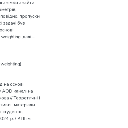
і знімки знайти
ометрів,
дповідно, пропуски
 задачі був
основі
weighting, далі –
 weighting)
д на основi
у AOD каналi на
ова // Теоретичні і
ики : матерiали
 студентiв,
24 р. / КПІ ім.