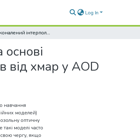
Log In
Удосконалений iнтерполяцiйний метод на основi кореляцiйних ваг для заповнення пробiлiв вiд хмар у AOD каналi на щоденних знiмках MODIS
 основi
в вiд хмар у AOD
го навчання
зійних моделей)
розольну оптичну
те такі моделі часто
свою чергу, якщо