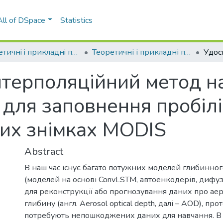
All of DSpace
Statistics
Теоретичнi i прикладнi проблеми фiзики, математики та інформатики
Теоретичні і прикладні проблеми фізики, математики та інформатики (22 ; 2024 ; Київ)
терполяцiйний метод на
 для заповнення пробiлi
них знiмках MODIS
Abstract
В наш час існує багато потужних моделей глибинно
(моделей на основі ConvLSTM, автоенкодерів, дифу
для реконструкції або прогнозування даних про ае
глибину (англ. Aerosol optical depth, далі – AOD), про
потребують непошкоджених даних для навчання. В 