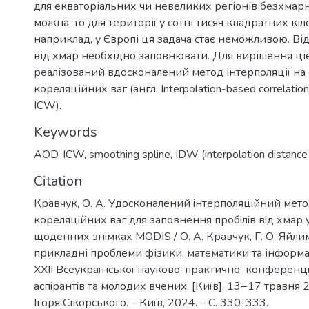
для екваторіальних чи невеликих регіонів безхмарн
можна, то для території у сотні тисяч квадратних кіл
наприклад, у Європі ця задача стає неможливою. Ві
від хмар необхідно заповнювати. Для вирішення цієї
реалізований вдосконалений метод інтерполяції на 
кореляційних ваг (англ. Interpolation-based correlation 
ICW).
Keywords
AOD
,
ICW
,
smoothing spline
,
IDW (interpolation distance
Citation
Кравчук, О. А. Удосконалений iнтерполяцiйний мето
кореляцiйних ваг для заповнення пробiлiв вiд хмар 
щоденних знiмках MODIS / О. А. Кравчук, Г. О. Яйлим
прикладні проблеми фізики, математики та інформат
XXII Всеукраїнської науково-практичної конференцiї
аспiрантiв та молодих вчених, [Київ], 13−17 травня 20
Ігоря Сікорського. – Київ, 2024. – С. 330-333.