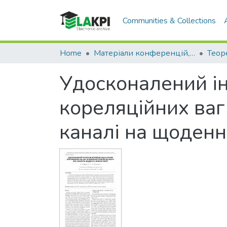
Communities & Collections
Home
Матеріали конференцій, семінарів і т.п.
Удосконалений iн
кореляцiйних ваг
каналi на щоден