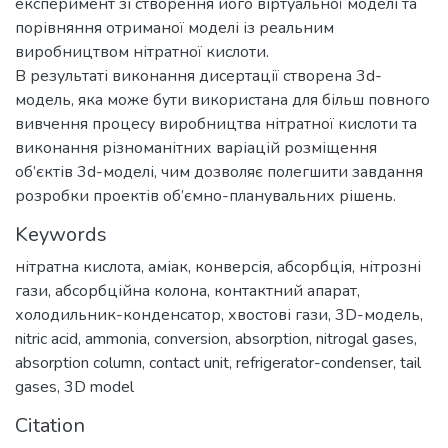
експеримент зі створення його віртуальної моделі та
порівняння отриманої моделі із реальним
виробництвом нітратної кислоти.
В результаті виконання дисертації створена 3d-
модель, яка може бути використана для більш повного
вивчення процесу виробництва нітратної кислоти та
виконання різноманітних варіацій розміщення
об’єктів 3d-моделі, чим дозволяє полегшити завдання
розробки проектів об’ємно-планувальних рішень.
Keywords
нітратна кислота
,
аміак
,
конверсія
,
абсорбція
,
нітрозні
гази
,
абсорбційна колона
,
контактний апарат
,
холодильник-конденсатор
,
хвостові гази
,
3D-модель
,
nitric acid
,
ammonia
,
conversion
,
absorption
,
nitrogal gases
,
absorption column
,
contact unit
,
refrigerator-condenser
,
tail
gases
,
3D model
Citation