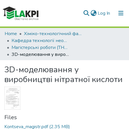
(current)
Log In
Communities & Collections
Home
Хіміко-технологічний факультет (ХТФ)
Кафедра технології неорганічних речовин, водоочищення та загальної хімічної технології (ТНР,ВтаЗХТ)
All of DSpace
Магістерські роботи (ТНР,ВтаЗХТ)
3D-моделювання у виробництві нітратної кислоти
Statistics
3D-моделювання у
виробництві нітратної кислоти
Files
Kontseva_magistr.pdf
(2.35 MB)