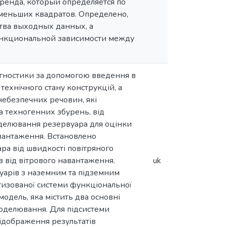
ренда, который определяется по
меньших квадратов. Определено,
ства выходных данных, а
ункциональной зависимости между
гностики за допомогою введення в
технічного стану конструкцій, а
 небезпечних речовин, які
а техногенних збурень, від
оделювання резервуара для оцінки
авантаження. Встановлено
ра від швидкості повітряного
в від вітрового навантаження.
uk
уарів з наземним та підземним
изованої системи функціональної
модель, яка містить два основні
 моделювання. Для підсистеми
відображення результатів