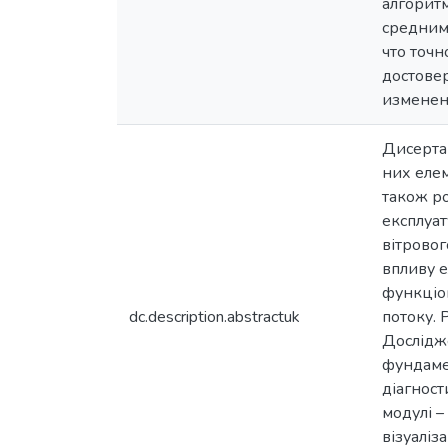
алгорит
средним
что точн
достове
изменен
Дисерта
них елем
також ро
експлуат
вітрово
впливу е
функціон
dc.description.abstractuk
потоку. 
Дослідже
фундаме
діагност
модулі –
візуаліз