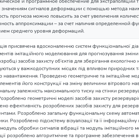
мическое и программное обеспечение для экстраполяции т
 значениям сигналов деформации с помощью метода наи
ость прогноза можно повысить за счет увеличения количе
рность аппроксимации – за счет наличия определенной ф
ием среднего уровня деформаций.
ція присвячена вдосконаленню систем функціональної діа
ентів імітаційного моделювання для прогнозування зміни 
зробці засобів захисту об’єктів для зберігання екологічно
уються у важкодоступних місцях під впливом природних т
го навантаження. Проведено геометричне та імітаційне м
лементів його конструкції на зміну величини вітрового н
альну залежність максимального тиску на стінки резервуа
Розроблено геометричні моделі засобів захисту резервуарі
но ефективність розроблених засобів захисту для резерв
нтами. Розроблено загальну функціональну схему автомат
ики. Розроблено підсистему візуалізації та її інформаційну 
 модуль обробки сигналів вібрації та модуль імітаційного
ації розроблено алгоритмічне та програмне забезпечення 