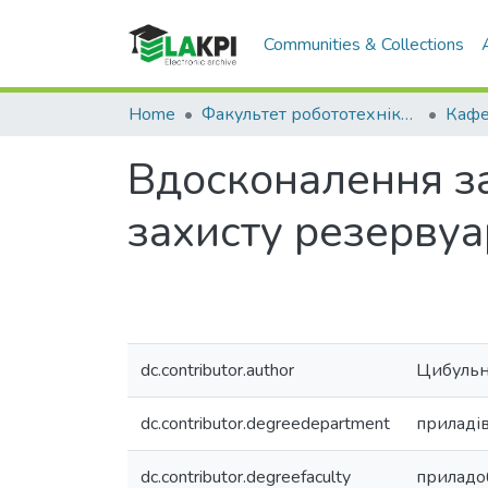
Communities & Collections
Home
Факультет робототехніки та приладобудування (ФРП)
Вдосконалення за
захисту резервуа
dc.contributor.author
Цибульн
dc.contributor.degreedepartment
приладів
dc.contributor.degreefaculty
приладо