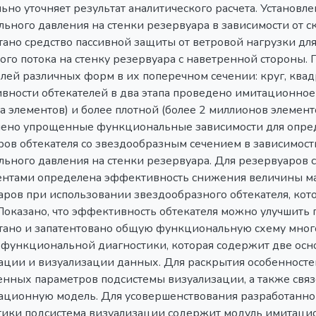
льно уточняет результат аналитического расчета. Установ
ьного давления на стенки резервуара в зависимости от с
тано средство пассивной защиты от ветровой нагрузки д
ого потока на стенку резервуара с наветренной стороны.
лей различных форм в их поперечном сечении: круг, квадр
вности обтекателей в два этапа проведено имитационное 
 элементов) и более плотной (более 2 миллионов элемент
лено упрощенные функциональные зависимости для опре
ров обтекателя со звездообразным сечением в зависимост
льного давления на стенки резервуара. Для резервуаров
нтами определена эффективность снижения величины ма
ров при использовании звездообразного обтекателя, кото
Показано, что эффективность обтекателя можно улучшить 
тано и запатентовано общую функциональную схему мног
 функциональной диагностики, которая содержит две осн
ции и визуализации данных. Для раскрытия особенност
енных параметров подсистемы визуализации, а также свя
ционную модель. Для усовершенствования разработанн
тики подсистема визуализации содержит модуль имитаци