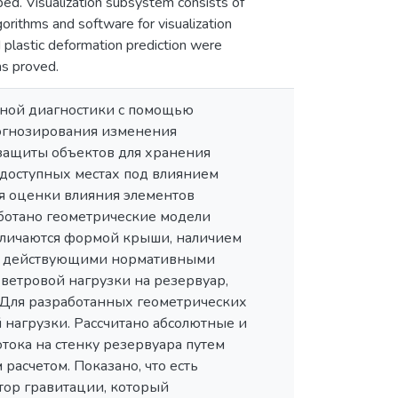
ed. Visualization subsystem consists of
orithms and software for visualization
d plastic deformation prediction were
as proved.
ной диагностики с помощью
огнозирования изменения
 защиты объектов для хранения
одоступных местах под влиянием
я оценки влияния элементов
ботано геометрические модели
отличаются формой крыши, наличием
 с действующими нормативными
ветровой нагрузки на резервуар,
 Для разработанных геометрических
нагрузки. Рассчитано абсолютные и
тока на стенку резервуара путем
асчетом. Показано, что есть
ор гравитации, который