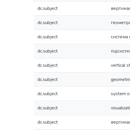
dc.subject
вертика
dc.subject
геометр
dc.subject
система 
dc.subject
підсисте
dc.subject
vertical s
dc.subject
geometric
dc.subject
system of
dc.subject
visualiza
dc.subject
вертика