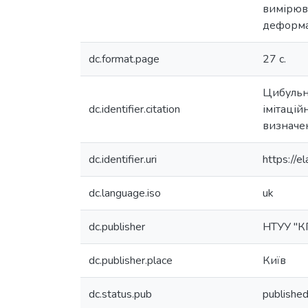
вимірюва
деформа
dc.format.page
27 с.
Цибульни
dc.identifier.citation
імітацій
визначен
dc.identifier.uri
https://
dc.language.iso
uk
dc.publisher
НТУУ "К
dc.publisher.place
Київ
dc.status.pub
publishe