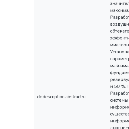
значите
максимал
Разрабо
воздушн
обтекате
эффекти
миллиона
Установ
парамет
максима
фундаме
резервуа
и 50 %. 
Разрабо
dc.description.abstractru
системы
информа
существ
информа
диагнос