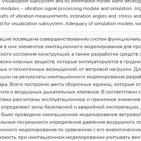
 Visualization subsystem and its information model were develop
modules – vibration signal processing module and simulation. Alg
sults of vibration measurements, inclination angles and, stress an
 for visualization subsystem. Adequacy of simulation models w
ация посвящена совершенствованию систем функциональ
я в них элементов имитационного моделирования для пр
ского состояния конструкций, а также разработке средств
чески опасных веществ, которые эксплуатируются в трудн
ых и техногенных возмущений, от ветровой нагрузки. Дл
кции на результаты имитационного моделирования разра
ара. Всего построено шесть сборочных единиц, которые 
нта и воздушных дыхательных клапанов. В соответствии
тами рассчитаны эксплуатационное и граничное значения 
 определяют зоны безопасной и аварийной эксплуатации.
 было проведено имитационное моделирование ветровой 
ельные погрешности определения давления воздушного по
онного моделирования по сравнению с его аналитическим р
имость при имитационном моделировании учитывать вект