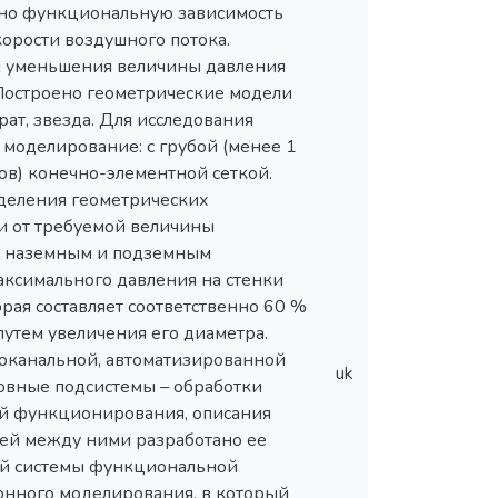
лено функциональную зависимость
корости воздушного потока.
ля уменьшения величины давления
 Построено геометрические модели
ат, звезда. Для исследования
моделирование: с грубой (менее 1
ов) конечно-элементной сеткой.
деления геометрических
и от требуемой величины
 с наземным и подземным
ксимального давления на стенки
рая составляет соответственно 60 %
путем увеличения его диаметра.
оканальной, автоматизированной
uk
овные подсистемы – обработки
ей функционирования, описания
зей между ними разработано ее
ой системы функциональной
онного моделирования, в который