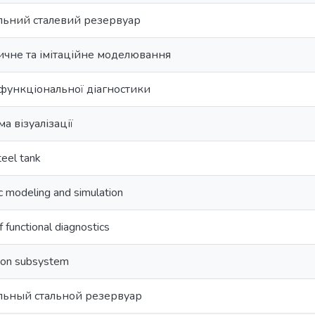
льний сталевий резервуар
ичне та імітаційне моделювання
функціональної діагностики
ма візуалізації
teel tank
 modeling and simulation
 functional diagnostics
tion subsystem
льный стальной резервуар