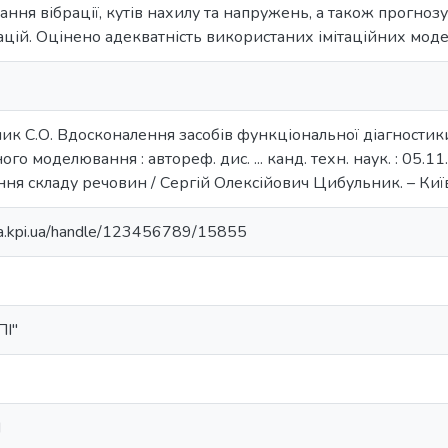
ння вібрації, кутів нахилу та напружень, а також прогноз
цій. Оцінено адекватність використаних імітаційних моде
к С.О. Вдосконалення засобів функціональної діагностики
ного моделювання : автореф. дис. ... канд. техн. наук. : 05.
ня складу речовин / Сергій Олексійович Цибульник. – Київ,
ela.kpi.ua/handle/123456789/15855
ПІ"
d