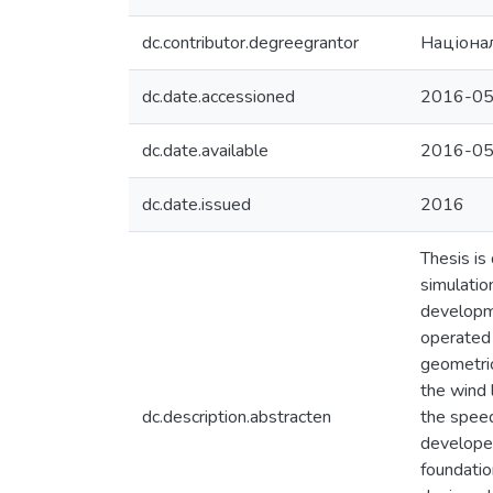
dc.contributor.degreegrantor
Націонал
dc.date.accessioned
2016-05
dc.date.available
2016-05
dc.date.issued
2016
Thesis is
simulatio
developme
operated 
geometric
the wind 
dc.description.abstracten
the speed
developed
foundatio