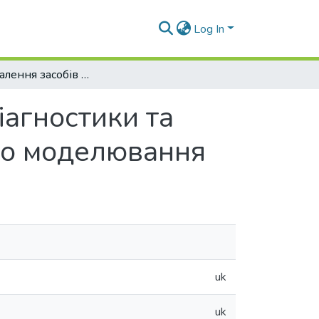
Log In
Вдосконалення засобів функціональної діагностики та захисту резервуарів на основі імітаційного моделювання
іагностики та
ого моделювання
uk
uk