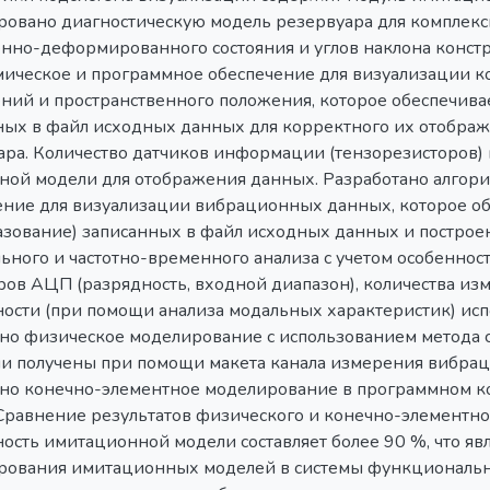
ровано диагностическую модель резервуара для комплекс
нно-деформированного состояния и углов наклона констр
мическое и программное обеспечение для визуализации 
ний и пространственного положения, которое обеспечива
ных в файл исходных данных для корректного их отобра
ара. Количество датчиков информации (тензорезисторов) 
ной модели для отображения данных. Разработано алгор
ение для визуализации вибрационных данных, которое об
азование) записанных в файл исходных данных и построе
ьного и частотно-временного анализа с учетом особеннос
ров АЦП (разрядность, входной диапазон), количества из
ности (при помощи анализа модальных характеристик) и
но физическое моделирование с использованием метода 
и получены при помощи макета канала измерения вибрац
но конечно-элементное моделирование в программном к
Сравнение результатов физического и конечно-элементног
ность имитационной модели составляет более 90 %, что яв
рования имитационных моделей в системы функциональн