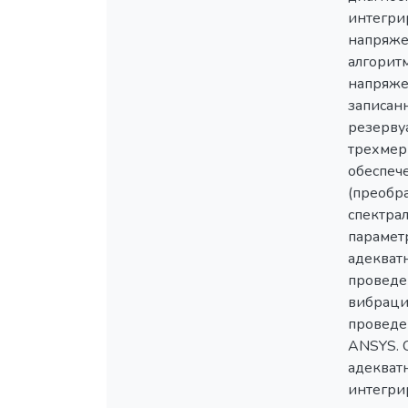
интегри
напряже
алгорит
напряже
записан
резерву
трехмер
обеспеч
(преобр
спектрал
парамет
адекват
проведе
вибраци
проведе
ANSYS. 
адекват
интегри