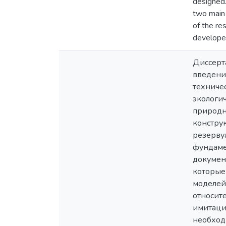
designed.
two main 
of the re
developed
Диссерт
введени
техниче
экологи
природн
констру
резерву
фундаме
докумен
которые
моделей
относит
имитаци
необход