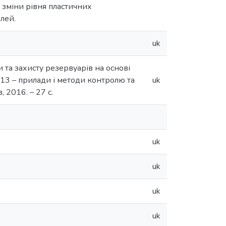
у зміни рівня пластичних
лей.
uk
 та захисту резервуарів на основі
11.13 – прилади і методи контролю та
uk
 2016. – 27 с.
uk
uk
uk
uk