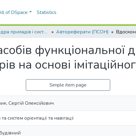
All of DSpace
Statistics
Кафедра приладів i систем орієнтації та навігації (ПСОН)
Автореферати (ПСОН)
собів функціональної д
рів на основі імітаційн
Simple item page
ик, Сергій Олексійович
 та сиcтем орієнтації та навігації
будівний