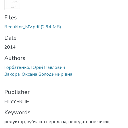
Files
Reduktor_MV.pdf
(2.94 MB)
Date
2014
Authors
Горбатенко, Юрій Павлович
Закора, Оксана Володимирівна
Publisher
НТУУ «КПІ»
Keywords
редуктор
,
зубчаста передача
,
передаточне число
,