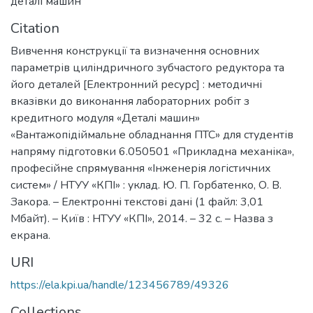
деталі машин
Citation
Вивчення конструкції та визначення основних
параметрів циліндричного зубчастого редуктора та
його деталей [Електронний ресурс] : методичні
вказівки до виконання лабораторних робіт з
кредитного модуля «Деталі машин»
«Вантажопідіймальне обладнання ПТС» для студентів
напряму підготовки 6.050501 «Прикладна механіка»,
професійне спрямування «Інженерія логістичних
систем» / НТУУ «КПІ» : уклад. Ю. П. Горбатенко, О. В.
Закора. – Електронні текстові дані (1 файл: 3,01
Мбайт). – Київ : НТУУ «КПІ», 2014. – 32 с. – Назва з
екрана.
URI
https://ela.kpi.ua/handle/123456789/49326
Collections