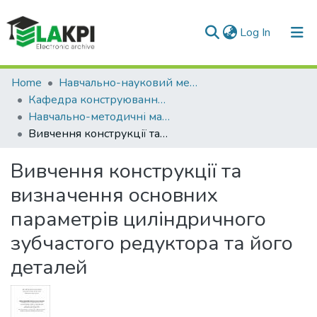
(current)
Log In
Communities & Collections
Home
Навчально-науковий механіко-машинобудівний інститут (НН ММІ)
Кафедра конструювання машин (ККМ)
All of DSpace
Навчально-методичні матеріали (ККМ)
Вивчення конструкції та визначення основних параметрів циліндричного зубчастого редуктора та його деталей
Statistics
Вивчення конструкції та
визначення основних
параметрів циліндричного
зубчастого редуктора та його
деталей