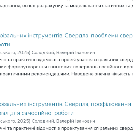
ладнання, основ розрахунку та моделювання статичних та
гічного обладнання та машин.
но до освітньо-професійної програми підготовки фахівців
іальності 131 – «Прикладна механіка».
iзальних iнструментiв. Свердла, проблеми свер
боти
рського
,
2025
)
Солодкий, Валерій Іванович
нi та практичнi вiдомостi з проектування спiральних свер
ки формоутворення гвинтових поверхонь постiйного крок
практичними рекомендацiями. Наведена значна кiлькiсть 
ого iнструмента для утворення стружкових канавок осьовог
 форм навчання за технiчними спецiальностями.
iзальних iнструментiв. Свердла, профiлювання 
iал для самостiйної роботи
рського
,
2025
)
Солодкий, Валерій Іванович
нi та практичнi вiдомостi з проектування спiральних свер