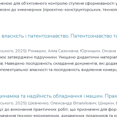
тійної роботи студентів.
ченою для об’єктивного контролю ступеня сформованості 
іднесені до інженерних (проєктно-конструкторських, технол
й. Освітній компонент передбачає розв’язання складного 
 характеризується комплексністю та/або невизначеністю умо
кою об’єкта проєктування і передбачає синтез об’єкта пр
на дипломний проєкт з урахуванням сучасного рівня розвит
 власність і патентознавство. Патентознавство т
 техніки, експлуатаційних і ергономічних вимог. Дипломни
ня сформованості компетентностей щодо вирішення типових
рського
,
2025
)
Ромашко, Алла Сазонівна
;
Юрчишин, Оксана 
у вищої освіти.
є затверджені підручники. Уміщено дидактичні матеріали
аврушкевич, Наталія Валеріївна
;
Гаврушкевич, Андрій Юрі
ура та критерії оцінювання дипломного проєктиу бакалавра
ів. Наведено послідовність складання документів, які додаю
нтелектуальної власності та послідовність виділення комерц
онання патентного пошуку під час підготовки атестаційної 
аспірантів технічних спеціальностей, може бути корисним 
ання набуття прав інтелектуальної власності.
инаміка та надійність обладнання і машин. Пра
рського
,
2025
)
Шевченко, Олександр Віталійович
;
Шишкін, 
ії до виконання практичних робіт, що призначені для фор
начення техніко-економічних, динамічних показників та к