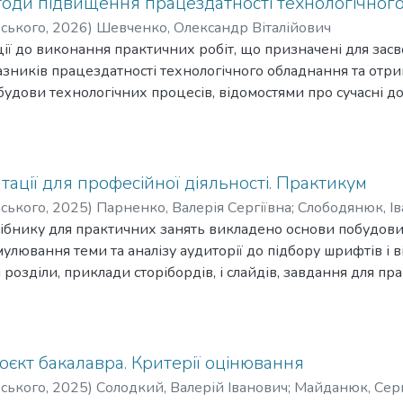
етоди підвищення працездатності технологічног
аналiтичного й конструктивного мислення студентiв.
рського
,
2026
)
Шевченко, Олександр Віталійович
ка призначенi для здобувачiв ступеня бакалавра за освiт
ії до виконання практичних робіт, що призначені для зас
стi G9 «Прикладна механiка», а також для викладачiв i наук
зників працездатності технологічного обладнання та отр
ти виконання дипломного проєкту ступеня бакалавра за о
будови технологічних процесів, відомостями про сучасні д
шин» спецiальностi G9 «Прикладна механiка».
обудові; моделюванні; оптимізації собівартості виготовленн
монту технологічного обладнання для комплексної автоматиз
дено відповідно до освітньо-професійної програми підго
аційного рівня магістр спеціальності G9 – «Прикладна механ
ації для професійної діяльності. Практикум
рського
,
2025
)
Парненко, Валерія Сергіївна
;
Слободянюк, Ів
ібнику для практичних занять викладено основи побудови
лювання теми та аналізу аудиторії до підбору шрифтів і ві
 розділи, приклади сторібордів, і слайдів, завдання для п
стійного опрацювання. Приділено увагу сторітейлінгу, генер
користання зображень на слайдах. Наведено ігрові вправи
пленню знань. Запропоновано покрокові завдання, які фо
них і змістовних презентацій. Посібник призначений для 
єкт бакалавра. Критерiї оцiнювання
ностями, проте буде також корисним усім, хто прагне вдоско
рського
,
2025
)
Солодкий, Валерій Іванович
;
Майданюк, Сер
омунікації.