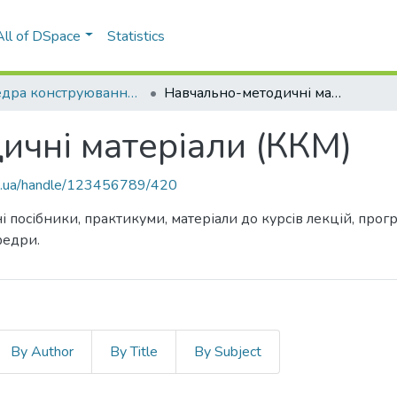
All of DSpace
Statistics
Кафедра конструювання машин (ККМ)
Навчально-методичні матеріали (ККМ)
ичні матеріали (ККМ)
kpi.ua/handle/123456789/420
і посібники, практикуми, матеріали до курсів лекцій, про
федри.
By Author
By Title
By Subject