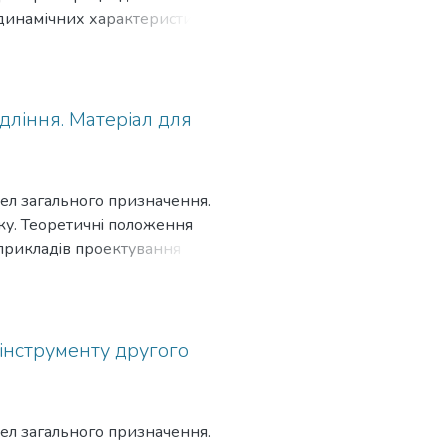
 динамічних характеристик
 освітньокваліфікаційного
длiння. Матерiал для
дел загального призначення.
у. Теоретичнi положення
прикладiв проектування
о iнструмента. Для викладачiв
iнструменту другого
дел загального призначення.