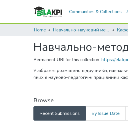
Communities & Collections
Home
Навчально-науковий механіко-машинобудівний інститут (НН ММІ)
Навчально-метод
Permanent URI for this collection
https://ela.
У зібранні розміщено підручники, навчальн
яких є науково-педагогічні працівники ка
Browse
Recent Submissions
By Issue Date