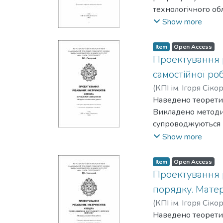
технологічного об
елементів техноло
Show more
Складено відповід
рівня магістр спец
Item
Open Access
Проектування р
самостiйної ро
(
КПІ ім. Ігоря Сіко
Наведено теоретич
Викладено методи
супроводжуються 
свердел та дисков
Show more
та студентiв усiх
Item
Open Access
Проектування р
порядку. Матер
(
КПІ ім. Ігоря Сіко
Наведено теоретич