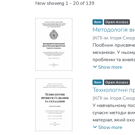
Recent Submissions
Now showing
1 - 20 of 139
Item
Open Access
Методологiя ви
(
КПІ ім. Ігоря Сіко
Вячеслав Володи
Посiбник присвяче
механiка». У ньому
проблеми та аналi
рiшень. Значну ува
Show more
розробки об’єктiв 
рекомендацiї щодо
Item
Open Access
забезпечити обґру
Технологічні п
здобувачiв ступен
(
КПІ ім. Ігоря Сіко
механiка», виклада
У навчальному пос
сучасні методи ви
матеріал, який ох
проєктування для 
Show more
схемам складання,