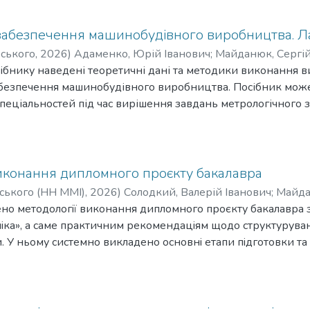
я продуктивності праці. Наведено рекомендації з проєкт
 автоматизації виробничих процесів. Запропоновано практ
забезпечення машинобудівного виробництва. 
обладнання для складальних робіт. Посібник призначений д
рського
,
2026
)
Адаменко, Юрій Іванович
;
Майданюк, Сергі
іальністю G9 (131) Прикладна механіка.
ійович
ібнику наведені теоретичні дані та методики виконання в
абезпечення машинобудівного виробництва. Посібник може
еціальностей під час вирішення завдань метрологічного з
х і виконанні науково-дослідних робіт.
иконання дипломного проєкту бакалавра
орського (НН ММI)
,
2026
)
Солодкий, Валерій Іванович
;
Майда
но методологiї виконання дипломного проєкту бакалавра з
iка», а саме практичним рекомендацiям щодо структурува
. У ньому системно викладено основнi етапи пiдготовки та р
леми й аналiзу лiтературних джерел до розроблення анал
ень, Значну увагу придiлено методикам опису проблем, пер
ють пiд час розроблення об’єктiв проєктування, а також з
печити системний i науково обґрунтований пiдхiд до дипл