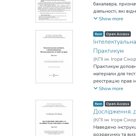
Матеріал для самос
бакалавра, призна
діяльності, які в
виробничих функці
Show more
спеціальності (які
інженерною розроб
Item
Open Access
вимогам завдання 
Інтелектуальна
досягнень науки і
Практикум
діагностики ступе
(
КПІ ім. Ігоря Сіко
вимогами стандарт
Марія Андріївна
Практикум доповню
;
Г
Розглянуті структ
Михайлович
матеріали для тест
реєстрацію прав і
послідовність вик
Show more
Для студентів та 
яких цікавлять пит
Item
Open Access
Дослідження, д
(
КПІ ім. Ігоря Сіко
Наведено інструкц
розрахунку та виз