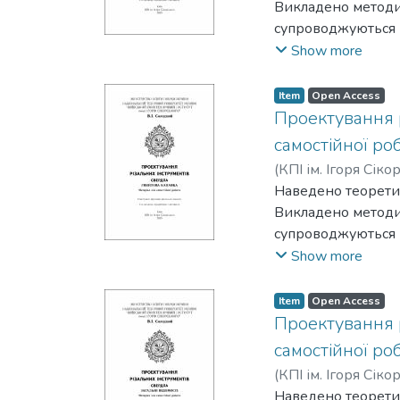
Викладено методи
супроводжуються 
свердел та дисков
Show more
та студентiв усiх
Item
Open Access
Проектування р
самостiйної ро
(
КПІ ім. Ігоря Сіко
Наведено теоретич
Викладено методи
супроводжуються 
свердел та дисков
Show more
та студентiв усiх
Item
Open Access
Проектування р
самостiйної ро
(
КПІ ім. Ігоря Сіко
Наведено теоретич