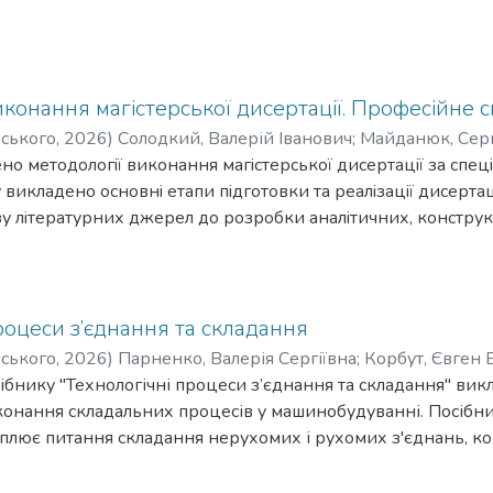
конання магiстерської дисертацiї. Професiйне
рського
,
2026
)
Солодкий, Валерій Іванович
;
Майданюк, Сер
мирович
но методологiї виконання магiстерської дисертацiї за спе
;
Гаврушкевич, Андрiй Юрiйович
 викладено основнi етапи пiдготовки та реалiзацiї дисерта
зу лiтературних джерел до розробки аналiтичних, конструк
гу придiлено методикам опису проблем, переваг, недолiкiв 
проєктування, а також заходiв щодо їх вирiшення. Матерiал
 структурування та обґрунтування результатiв дисертацiї 
нтований пiдхiд до виконання магiстерської дисертацiї п
роцеси з’єднання та складання
я майстра, за освiтньою програмою «Конструювання машин
рського
,
2026
)
Парненко, Валерія Сергіївна
;
Корбут, Євген
чiв i наукових керiвникiв.
ібнику "Технологічні процеси з’єднання та складання" ви
конання складальних процесів у машинобудуванні. Посібни
оплює питання складання нерухомих і рухомих з'єднань, ко
ручного, автоматичного та роботизованого складання. При
 нормуванню трудомісткості, техніко–економічним критер