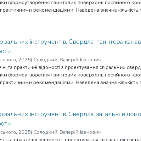
ки формоутворення гвинтових поверхонь постiйного крок
практичними рекомендацiями. Наведена значна кiлькiсть 
ого iнструмента для утворення стружкових канавок осьовог
 форм навчання за технiчними спецiальностями.
iзальних iнструментiв. Свердла, гвинтова канав
боти
рського
,
2025
)
Солодкий, Валерій Іванович
нi та практичнi вiдомостi з проектування спiральних свер
ки формоутворення гвинтових поверхонь постiйного крок
практичними рекомендацiями. Наведена значна кiлькiсть 
ого iнструмента для утворення стружкових канавок осьовог
 форм навчання за технiчними спецiальностями.
iзальних iнструментiв. Свердла, загальнi вiдомо
боти
рського
,
2025
)
Солодкий, Валерій Іванович
нi та практичнi вiдомостi з проектування спiральних свер