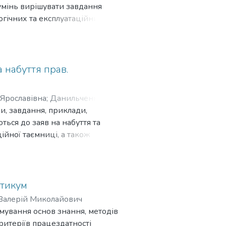
умінь вирішувати завдання
огічних та експлуатаційних)
спеціалізованого завдання зі
в) та є
оєктування, який відповідає
ку відповідної галузі,
а набуття прав.
й проєкт є засобом
 завдань діяльності згідно з
Ярославівна
;
Данильченко,
, завдання, приклади,
йович
;
Кравець, Олександр
 технічного спрямування.
ться до заяв на набуття та
ійної таємниці, а також
роботи.
представникам інших галузей,
ктикум
Валерій Миколайович
мування основ знання, методів
ритеріїв працездатності