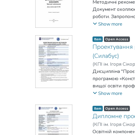
Вячеслав Володи
Методичнi рекомен
Документ охоплює 
роботи. Запропоно
академiчними стан
Show more
можуть бути викор
Item
Open Access
Проектування р
(Силабус)
(
КПІ ім. Ігоря Сіко
Дисципліна "Проєк
програмою «Конст
вищої освіти проф
інженерних завдан
Show more
різальних інструм
передбачає самост
Item
Open Access
поглибленні та ро
Дипломне проє
нормативними осв
(
КПІ ім. Ігоря Сіко
міждисциплінарних
Освітній компоне