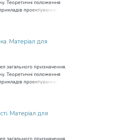
у. Теоретичнi положення
прикладiв проектування
о iнструмента. Для викладачiв
ка. Матерiал для
дел загального призначення.
у. Теоретичнi положення
прикладiв проектування
о iнструмента. Для викладачiв
стi. Матерiал для
дел загального призначення.