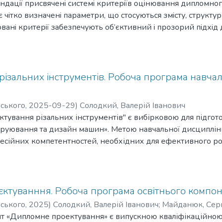
мирович
дацiї присвяченi системi критерiїв оцiнювання дипломног
;
Гаврушкевич, Наталiя Валерiївна
чiтко визначенi параметри, що стосуються змiсту, структур
ванi критерiї забезпечують об’єктивний i прозорий пiдхiд
дартами та вимогами освiтньої програми з напрямку прик
истанi як iнструмент контролю якостi та унiфiкацiї оцiнюв
iзальних iнструментiв. Робоча програма навча
рського
,
2025-09-29
)
Солодкий, Валерій Іванович
тування різальних інструментів" є вибірковою для підгото
руювання та дизайн машин». Метою навчальної дисципліни
есійних компетентностей, необхідних для ефективного ро
ь у сфері проєктування різального інструменту. Навчаль
ентів» належить до вибіркових компонентів циклу професі
ійного формування окремих компетентностей, однак відіг
звитку. Зокрема, дисципліна сприяє підсиленню результат
ктуванння. Робоча програма освітнього компон
ітніми компонентами, шляхом розширення прикладного к
рського
,
2025
)
Солодкий, Валерій Іванович
;
Майданюк, Сер
 зв’язків та актуалізації знань у сфері інструментального
нт «Дипломне проектування» є випускною кваліфікаційною