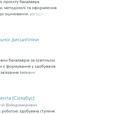
о проєкту бакалавра.
и, методологiї та оформлення
 до оцiнювання, узгоджений iз
ладна механiка. Рекомендацiї
альних процедур.
льної дисципліни
вки бакалаврів за освітньою
 є формування у здобувачів
зв’язання типових
на дисципліна «Проєктування
йної підготовки. Вона не
рає важливу роль у їхньому
ів навчання, передбачених
ента (Силабус)
онтексту, формування
гій Володимирович
 виробництва.
 роботою здобувача ступеня