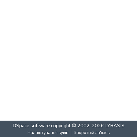
DSpace software
copyright © 2002-2026
LYRASIS
Налаштування куків
Зворотній зв'язок