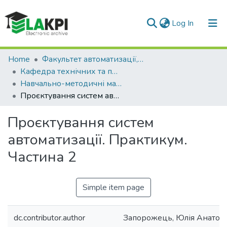
(current)
Log In
Communities & Collections
Home
Факультет автоматизації, промислової інженерії та екології (ФАПІЕ)
Кафедра технічних та програмних засобів автоматизації (ТПЗА)
All of DSpace
Навчально-методичні матеріали (ТПЗА)
Проєктування систем автоматизації. Практикум. Частина 2
Statistics
Проєктування систем
автоматизації. Практикум.
Частина 2
Simple item page
dc.contributor.author
Запорожець, Юлія Анатолі