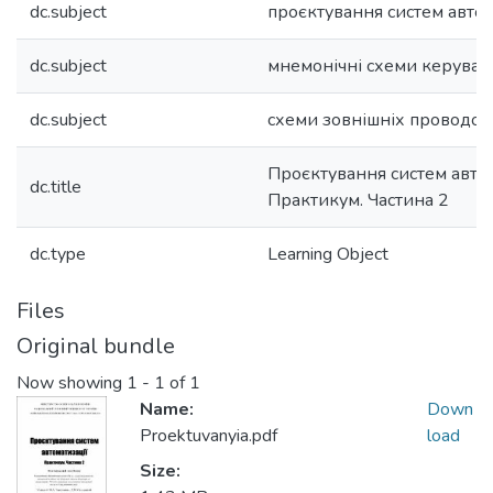
dc.subject
проєктування систем автом
dc.subject
мнемонічні схеми керуван
dc.subject
схеми зовнішніх проводок
Проєктування систем автом
dc.title
Практикум. Частина 2
dc.type
Learning Object
Files
Original bundle
Now showing
1 - 1 of 1
Name:
Down
Proektuvanyia.pdf
load
Size: