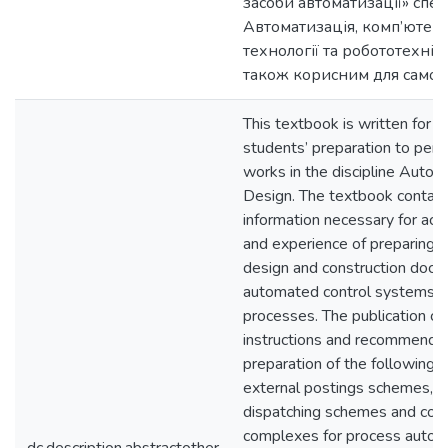
засоби автоматизації» спец
Автоматизація, комп’ютер
технології та робототехнік
також корисним для самост
This textbook is written for p
students’ preparation to perfo
works in the discipline Auto
Design. The textbook contain
information necessary for acqui
and experience of preparing 
design and construction docu
automated control systems of
processes. The publication co
instructions and recommendat
preparation of the following
external postings schemes, 
dispatching schemes and cont
complexes for process autom