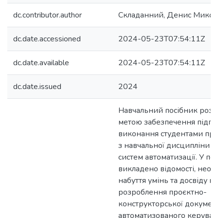
dc.contributor.author
Складанний, Денис Микол
dc.date.accessioned
2024-05-23T07:54:11Z
dc.date.available
2024-05-23T07:54:11Z
dc.date.issued
2024
Навчальний посібник розр
метою забезпечення підго
виконання студентами пра
з навчальної дисципліни 
систем автоматизації. У по
викладено відомості, необх
набуття умінь та досвіду п
розроблення проєктно-
конструкторської документ
автоматизованого керува