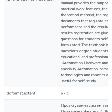
dc.description.abstractother
manual provides the purpose,
practical work features, the 
theoretical material, the regu
documents that regulate eac
performance and the requirem
results registration are given,
questions for students self-tr
formulated. The textbook is i
bachelor's degree students in
educational and professional
"Automation Hardware and S
specialty Automation, comput
technologies and robotics an
useful for self-study.
dc.format.extent
67 с.
Проєктування систем автом
Практикум. Частина 2 : [Е