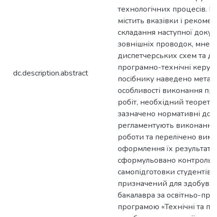
технологічних процесів. 
містить вказівки і рекомен
складання наступної докум
зовнішніх проводок, мнем
диспетчерських схем та до
програмно-технічні керуюч
dc.description.abstract
посібнику наведено мета, 
особливості виконання пр
робіт, необхідний теорети
зазначено нормативні доку
регламентують виконання
роботи та перелічено вимо
оформлення їх результатів
сформульовано контрольні
самопідготовки студентів.
призначений для здобувач
бакалавра за освітньо-пр
програмою «Технічні та пр