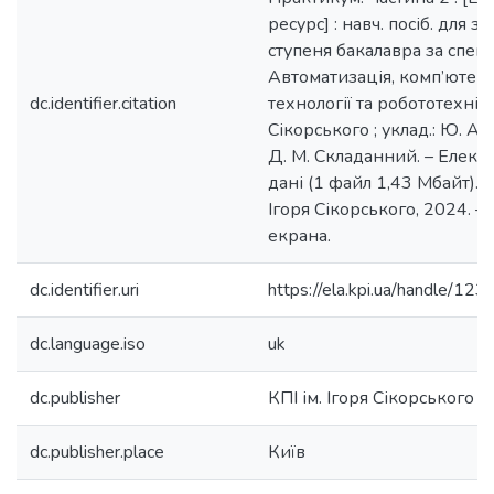
ресурс] : навч. посіб. для з
ступеня бакалавра за спец
Автоматизація, комп’ютер
dc.identifier.citation
технології та робототехніка 
Сікорського ; уклад.: Ю. А
Д. М. Складанний. – Електр
дані (1 файл 1,43 Мбайт). – 
Ігоря Сікорського, 2024. – 6
екрана.
dc.identifier.uri
https://ela.kpi.ua/handle/
dc.language.iso
uk
dc.publisher
КПІ ім. Ігоря Сікорського
dc.publisher.place
Київ