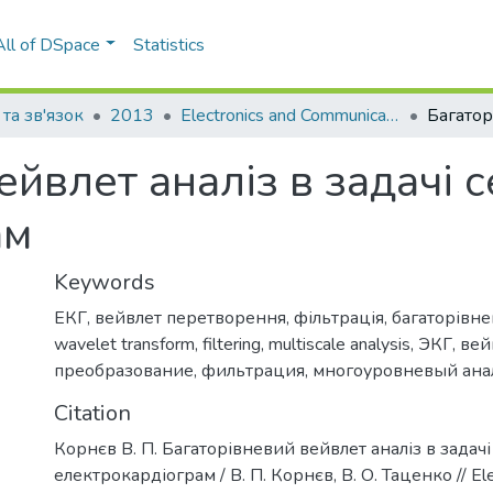
All of DSpace
Statistics
та зв'язок
2013
Electronics and Communications: научно-технический журнал, № 3(74)
йвлет аналіз в задачі с
ам
Keywords
ЕКГ
,
вейвлет перетворення
,
фільтрація
,
багаторівне
wavelet transform
,
filtering
,
multiscale analysis
,
ЭКГ
,
вей
преобразование
,
фильтрация
,
многоуровневый ана
Citation
Корнєв В. П. Багаторівневий вейвлет аналіз в задачі
електрокардіограм / В. П. Корнєв, В. О. Таценко // Ele