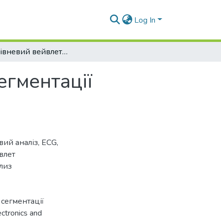
Log In
Багаторівневий вейвлет аналіз в задачі сегментації електрокардіограм
егментації
вий аналіз
,
ECG
,
влет
лиз
 сегментації
ctronics and