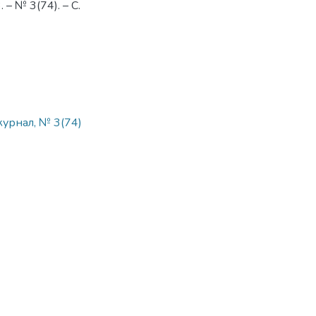
– № 3(74). – С.
журнал, № 3(74)