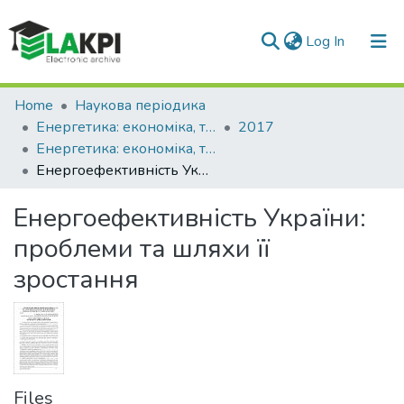
(current)
Log In
Communities & Collections
Home
Наукова періодика
Енергетика: економіка, технології, екологія
2017
All of DSpace
Енергетика: економіка, технології, екологія: науковий журнал, № 4 (50)
Енергоефективність України: проблеми та шляхи її зростання
Statistics
Енергоефективність України:
проблеми та шляхи її
зростання
Files