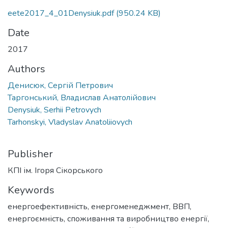
eete2017_4_01Denysiuk.pdf
(950.24 KB)
Date
2017
Authors
Денисюк, Сергій Петрович
Таргонський, Владислав Анатолійович
Denysiuk, Serhii Petrovych
Tarhonskyi, Vladyslav Anatoliiovych
Publisher
КПІ ім. Ігоря Сікорського
Keywords
енергоефективність
,
енергоменеджмент
,
ВВП
,
енергоємність
,
споживання та виробництво енергії
,