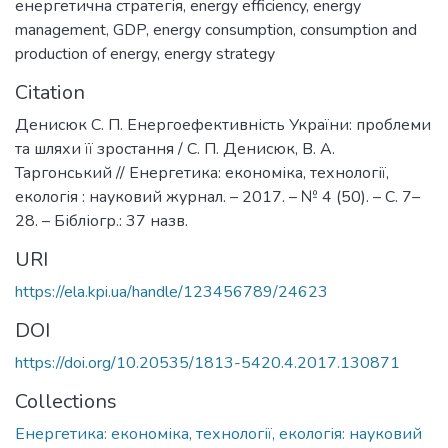
енергетична стратегія
,
energy efficiency
,
energy
management
,
GDP
,
energy consumption
,
consumption and
production of energy
,
energy strategy
Citation
Денисюк С. П. Енергоефективність України: проблеми
та шляхи її зростання / С. П. Денисюк, В. А.
Таргонський // Енергетика: економіка, технології,
екологія : науковий журнал. – 2017. – № 4 (50). – С. 7–
28. – Бібліогр.: 37 назв.
URI
https://ela.kpi.ua/handle/123456789/24623
DOI
https://doi.org/10.20535/1813-5420.4.2017.130871
Collections
Енергетика: економіка, технології, екологія: науковий