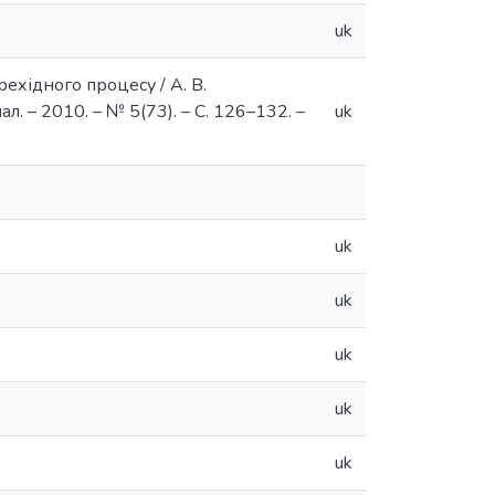
uk
ехідного процесу / А. В.
л. – 2010. – № 5(73). – С. 126–132. –
uk
uk
uk
uk
uk
uk