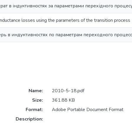
рат в індуктивностях за параметрами перехідного процес
ductance losses using the parameters of the transition process
рь в индуктивностях по параметрам переходного процес
Name:
2010-5-18.pdf
Size:
361.88 KB
Format:
Adobe Portable Document Format
Description: