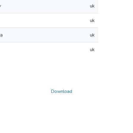
у
uk
uk
са
uk
uk
Download