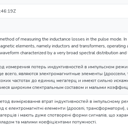
:46:19Z
ethod of measuring the inductance losses in the pulse mode. In p
magnetic elements, namely inductors and transformers, operating a
 waveform characterized by a very broad spectral distribution and
од измерения потерь индуктивностей в импульсном режи
де всего, являются электромагнитные элементы (дроссели,
соких частотах до единиц мегагерц и имеют сильно иска
иеся широким спектральным составом и малыми коэффиц
етод вимірювання втрат індуктивностей в імпульсному ре
д є електромагнітні елементи (дроселі, трансформатори),
агерців і мають дуже спотворені форми сигналів, що хар
кладом та малими коефіцієнтами потужності.