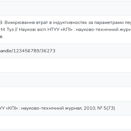
В. Вимірювання втрат в індуктивностях за параметрами пер
. Туз // Наукові вісті НТУУ «КПІ» : науково-технічний журна
в.
ua/handle/123456789/36273
ТУУ «КПІ» : науково-технічний журнал, 2010, № 5(73)