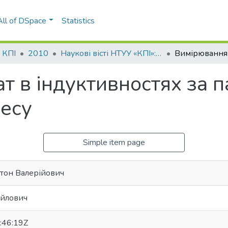
All of DSpace
Statistics
і КПІ
2010
Наукові вісті НТУУ «КПІ»: науково-технічний журнал, № 5(73)
т в індуктивностях за 
цесу
Simple item page
тон Валерійович
айлович
:46:19Z