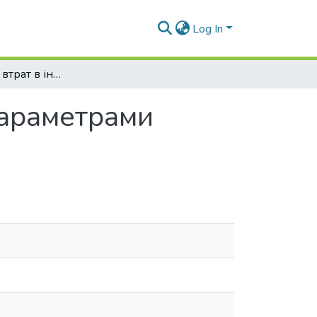
Log In
Вимірювання втрат в індуктивностях за параметрами перехідного процесу
параметрами