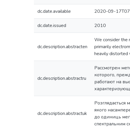
dc.date.available
2020-09-17T07
dc.date.issued
2010
We consider the m
dc.description.abstracten
primarily electro
heavily distorted
Рассмотрен мет
которого, преж
dc.description.abstractru
работают на вы
характеризующ
Розглядається м
якого насампере
dc.description.abstractuk
до одиниць мег
спектральним с