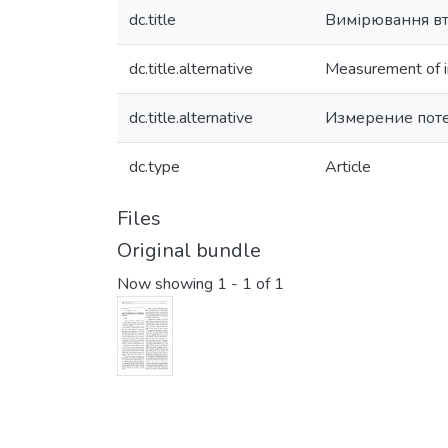
dc.title
Вимірювання вт
dc.title.alternative
Measurement of in
dc.title.alternative
Измерение поте
dc.type
Article
Files
Original bundle
Now showing
1 - 1 of 1