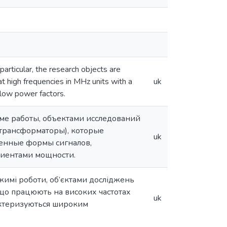
articular, the research objects are
t high frequencies in MHz units with a
uk
 low power factors.
ме работы, объектами исследований
 трансформаторы), которые
uk
женные формы сигналов,
иентами мощности.
жимі роботи, об’єктами досліджень
 що працюють на високих частотах
uk
актеризуються широким