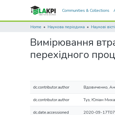
Communities & Collections
Home
Наукова періодика
Наукові віст
Вимірювання втра
перехідного про
dc.contributor.author
Вдовиченко, Ан
dc.contributor.author
Туз, Юліан Мих
dc.date.accessioned
2020-09-17T07