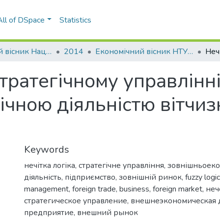
All of DSpace
Statistics
Економічний вісник Національного технічного університету України «Київський політехнічний інститут»
2014
Економічний вісник НТУУ «КПІ»: збірник наукових праць, № 11
стратегічному управлінн
чною діяльністю вітчи
Keywords
нечітка логіка
,
стратегічне управління
,
зовнішньоеко
діяльність
,
підприємство
,
зовнішній ринок
,
fuzzy logic
management
,
foreign trade
,
business
,
foreign market
,
неч
стратегическое управление
,
внешнеэкономическая 
предприятие
,
внешний рынок