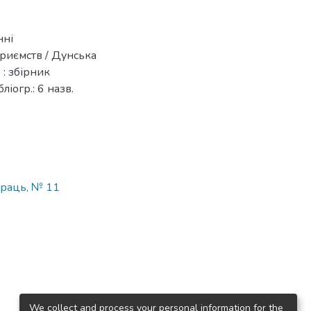
нні
риємств / Дунська
 : збірник
ліогр.: 6 назв.
праць, № 11
We collect and process your personal information for the