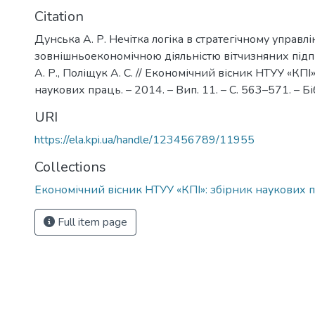
Citation
Дунська А. Р. Нечітка логіка в стратегічному управлі
зовнішньоекономічною діяльністю вітчизняних підп
А. Р., Поліщук А. С. // Економічний вісник НТУУ «КПІ»
наукових праць. – 2014. – Вип. 11. – С. 563–571. – Біб
URI
https://ela.kpi.ua/handle/123456789/11955
Collections
Економічний вісник НТУУ «КПІ»: збірник наукових 
Full item page