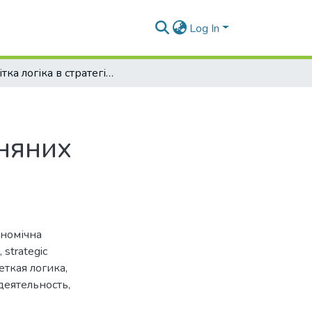
Log In
Нечітка логіка в стратегічному управлінні зовнішньоекономічною діяльністю вітчизняних підприємств
і
зняних
номічна
,
strategic
еткая логика
,
деятельность
,