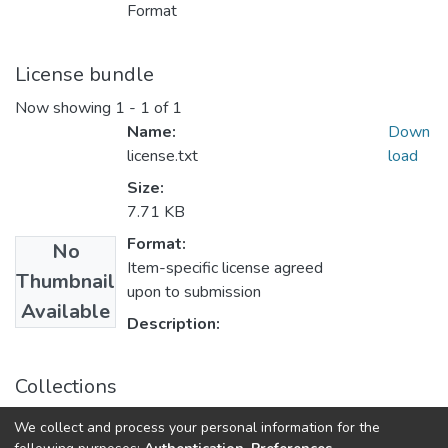
Format
License bundle
Now showing
1 - 1 of 1
Name:
Down
license.txt
load
Size:
7.71 KB
Format:
No
Item-specific license agreed
Thumbnail
upon to submission
Available
Description:
Collections
Енергетика: економіка, технології, екологія: науковий
We collect and process your personal information for the
журнал, № 2 (44)