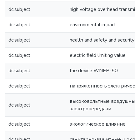
dc.subject
high voltage overhead transmissi
dc.subject
environmental impact
dc.subject
health and safety and security z
dc.subject
electric field limiting value
dc.subject
the device WNEP-50
dc.subject
напряженность электрическо
высоковольтные воздушные
dc.subject
электропередачи
dc.subject
экологическое влияние
dc.subject
санитарно-защитные и охра