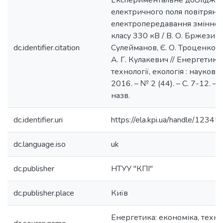
Експериментальне дослідже
електричного поля повітряної 
електропередавання змінног
класу 330 кВ / В. О. Бржезиць
dc.identifier.citation
Сулейманов, Є. О. Троценко, В.
А. Г. Кулакевич // Енергетика
технології, екологія : наукови
2016. – № 2 (44). – С. 7-12. – Б
назв.
dc.identifier.uri
https://ela.kpi.ua/handle/123
dc.language.iso
uk
dc.publisher
НТУУ "КПІ"
dc.publisher.place
Київ
Енергетика: економіка, технол