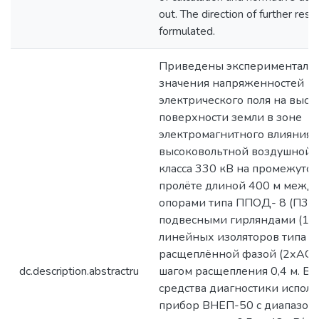
out. The direction of further rese
formulated.
Приведены эксперименталь
значения напряженностей
электрического поля на высот
поверхности земли в зоне
электромагнитного влияния
высоковольтной воздушной 
класса 330 кВ на промежуто
пролёте длиной 400 м между
опорами типа ППОД- 8 (П330
подвесными гирляндами (19
линейных изоляторов типа П
расщеплённой фазой (2хАС 3
dc.description.abstractru
шагом расщепления 0,4 м. В 
средства диагностики испол
прибор ВНЕП-50 с диапазон