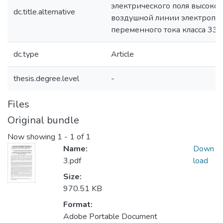
электрического поля высоко
dc.title.alternative
воздушной линии электропе
переменного тока класса 330
dc.type
Article
thesis.degree.level
-
Files
Original bundle
Now showing
1 - 1 of 1
Name:
Down
3.pdf
load
Size:
970.51 KB
Format:
Adobe Portable Document