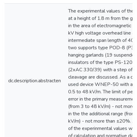
The experimental values of the el
at a height of 1.8 m from the gr
in the area of electromagnetic e
kV high voltage overhead line at
intermediate span length of 4
two supports type POD-8 (P33
hanging garlands (19 suspended 
insulators of the type PS-120), 
(2хАС 330/39) with a step of 0
cleavage are discussed. As a dia
dc.description.abstracten
used device WNEP-50 with a r
0.5 to 48 kV/m. The limit of perm
error in the primary measuremen
(from 3 to 48 kV/m) - not more
in the the additional range (from
kV/m) - not more than ±20%. A
of the experinmental values with
of calculation and normative data