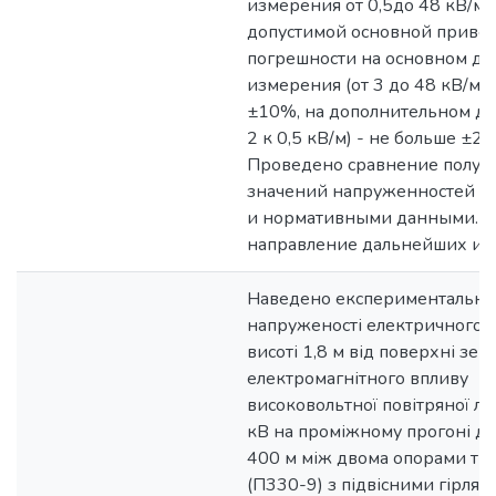
измерения от 0,5до 48 кВ/м.
допустимой основной приве
погрешности на основном ди
измерения (от 3 до 48 кВ/м) 
±10%, на дополнительном ди
2 к 0,5 кВ/м) - не больше ±2
Проведено сравнение получ
значений напруженностей с
и нормативными данными. 
направление дальнейших ис
Наведено експериментальні 
напруженості електричного п
висоті 1,8 м від поверхні земл
електромагнітного впливу
високовольтної повітряної лін
кВ на проміжному прогоні 
400 м між двома опорами т
(П330-9) з підвісними гірлян