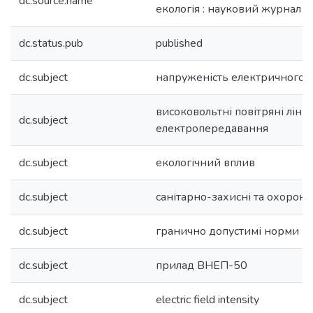
dc.source.name
екологія : науковий журнал
dc.status.pub
published
dc.subject
напруженість електричного 
високовольтні повітряні лінії
dc.subject
електропередавання
dc.subject
екологічний вплив
dc.subject
санітарно-захисні та охоронн
dc.subject
гранично допустимі норми н
dc.subject
прилад ВНЕП-50
dc.subject
electric field intensity