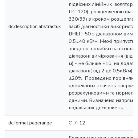
підвісних лінійних ізоляторів
ПС-120), розщепленою фазо
330/39) з кроком розщепленн
dc.description.abstractuk
засіб діагностики використа
ВНЕП-50 з діапазоном вимі
0,5…48 кВ/м. Межі припустим
зведеної похибки на основн
діапазоні вимірювання (від 3
м) - не більше ±10, на додат
діапазоні( від 2 до 0,5кВ/м) -
±20%. Проведено порівнянн
одержаних значень напружен
розрахунковими та нормати
даними. Визначено напрямо
подальших досліджень.
dc.format.pagerange
С. 7-12