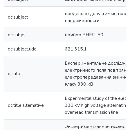
предельно допустимые нор
dc.subject
напряженности
dc.subject
прибор ВНЕП-50
dc.subject.udc
621.315.1
Експериментальне дослідже
електричного поля повітряної 
dc.title
електропередавання змінног
класу 330 кВ
Experimental study of the electri
dc.title.alternative
330 kV high voltage alternating 
overhead transmission line
Экспериментальное исследо