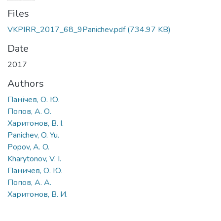
Files
VKPIRR_2017_68_9Panichev.pdf
(734.97 KB)
Date
2017
Authors
Панічев, О. Ю.
Попов, А. О.
Харитонов, В. І.
Panichev, O. Yu.
Popov, A. O.
Kharytonov, V. I.
Паничев, О. Ю.
Попов, А. А.
Харитонов, В. И.