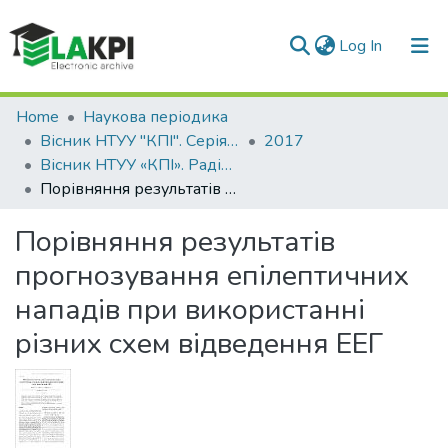
(current)
Log In
Communities & Collections
Home
Наукова періодика
Вісник НТУУ "КПІ". Серія Радіотехніка, Радіоапаратобудування
2017
All of DSpace
Вісник НТУУ «КПІ». Радіотехніка, радіоапаратобудування: збірник наукових праць, Вип. 68
Порівняння результатів прогнозування епілептичних нападів при використанні різних схем відведення ЕЕГ
Statistics
Порівняння результатів
прогнозування епілептичних
нападів при використанні
різних схем відведення ЕЕГ