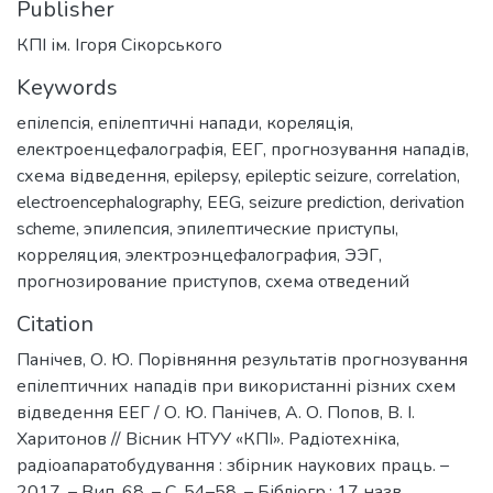
Publisher
КПІ ім. Ігоря Сікорського
Keywords
епілепсія
,
епілептичні напади
,
кореляція
,
електроенцефалографія
,
ЕЕГ
,
прогнозування нападів
,
схема відведення
,
epilepsy
,
epileptic seizure
,
correlation
,
electroencephalography
,
EEG
,
seizure prediction
,
derivation
scheme
,
эпилепсия
,
эпилептические приступы
,
корреляция
,
электроэнцефалография
,
ЭЭГ
,
прогнозирование приступов
,
схема отведений
Citation
Панічев, О. Ю. Порівняння результатів прогнозування
епілептичних нападів при використанні різних схем
відведення ЕЕГ / О. Ю. Панічев, А. О. Попов, В. І.
Харитонов // Вісник НТУУ «КПІ». Радіотехніка,
радіоапаратобудування : збірник наукових праць. –
2017. – Вип. 68. – С. 54–58. – Бібліогр.: 17 назв.