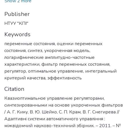
Show 2 more
Publisher
НТУУ "КПІ"
Keywords
переменные состояния
,
оценки переменных
состояния
,
синтез
,
укороченная модель
,
логарифмические амплитудно-частотные
характеристики
,
фильтр переменных состояния
,
регулятор
,
оптимальное управление
,
интегральный
критерий качества
,
эффективность
Citation
Квазиоптимальное управление регуляторами,
синтезированными на основе укороченных фильтров
/ А. Г. Кику, В. Ю. Шейко, С. П. Крам, В. Г. Снегирева //
Адаптивнi системи автоматичного управлiння :
міжвідомчий науково-технічний збірник. – 2011. – №