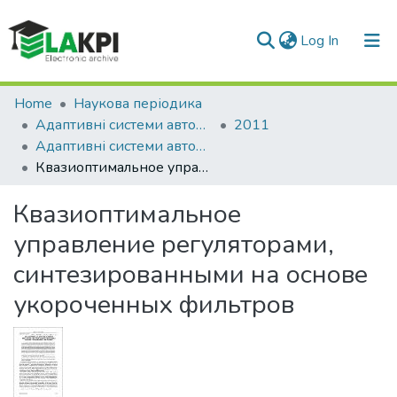
(current)
Log In
Communities & Collections
Home
Наукова періодика
Адаптивні системи автоматичного управління
2011
All of DSpace
Адаптивні системи автоматичного управління: міжвідомчий науково-технічний збірник, № 18(38)
Квазиоптимальное управление регуляторами, синтезированными на основе укороченных фильтров
Statistics
Квазиоптимальное
управление регуляторами,
синтезированными на основе
укороченных фильтров