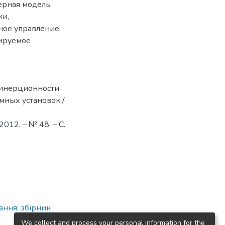
ерная модель
,
ки
,
ное управление
,
лируемое
 инерционности
мных установок /
012. – № 48. – С.
ання: збірник
We collect and process your personal information for the