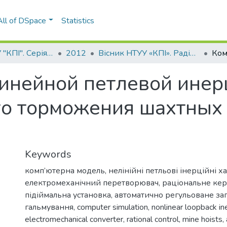
All of DSpace
Statistics
Вісник НТУУ "КПІ". Серія Радіотехніка, Радіоапаратобудування
2012
Вісник НТУУ «КПІ». Радіотехніка, радіоапаратобудування: збірник наукових праць, № 48
инейной петлевой инер
го торможения шахтных
Keywords
комп’ютерна модель
,
нелінійні петльові інерційні 
електромеханічний перетворювач
,
раціональне ке
підіймальна установка
,
автоматично регульоване за
гальмування
,
computer simulation
,
nonlinear loopback ine
electromechanical converter
,
rational control
,
mine hoists
,