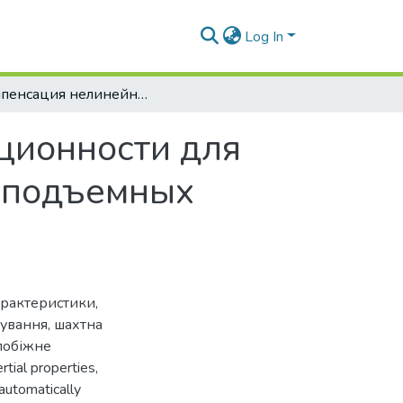
Log In
Компенсация нелинейной петлевой инерционности для систем аварийного торможения шахтных подъемных установок
ционности для
 подъемных
характеристики
,
рування
,
шахтна
побіжне
rtial properties
,
automatically