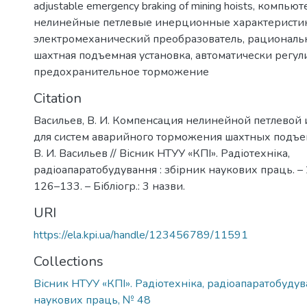
adjustable emergency braking of mining hoists
,
компьют
нелинейные петлевые инерционные характеристи
электромеханический преобразователь
,
рациональ
шахтная подъемная установка
,
автоматически регу
предохранительное торможение
Citation
Васильев, В. И. Компенсация нелинейной петлевой
для систем аварийного торможения шахтных подъе
В. И. Васильев // Вісник НТУУ «КПІ». Радіотехніка,
радіоапаратобудування : збірник наукових праць. – 2
126–133. – Бібліогр.: 3 назви.
URI
https://ela.kpi.ua/handle/123456789/11591
Collections
Вісник НТУУ «КПІ». Радіотехніка, радіоапаратобудув
наукових праць, № 48