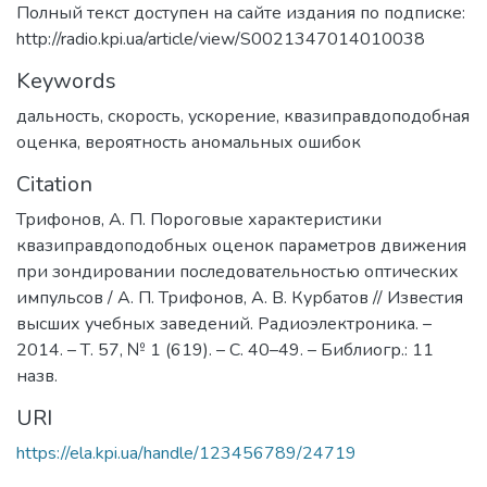
Полный текст доступен на сайте издания по подписке:
http://radio.kpi.ua/article/view/S0021347014010038
Keywords
дальность
,
скорость
,
ускорение
,
квазиправдоподобная
оценка
,
вероятность аномальных ошибок
Citation
Трифонов, А. П. Пороговые характеристики
квазиправдоподобных оценок параметров движения
при зондировании последовательностью оптических
импульсов / А. П. Трифонов, А. В. Курбатов // Известия
высших учебных заведений. Радиоэлектроника. –
2014. – Т. 57, № 1 (619). – C. 40–49. – Библиогр.: 11
назв.
URI
https://ela.kpi.ua/handle/123456789/24719