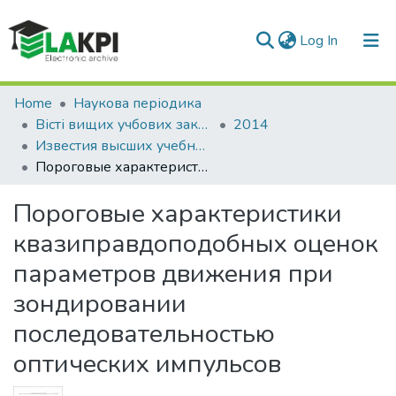
(current)
Log In
Communities & Collections
Home
Наукова періодика
Вісті вищих учбових закладів. Радіоелектроніка
2014
All of DSpace
Известия высших учебных заведений. Радиоэлектроника: международный ежемесячный научно-технический журнал, Т. 57, № 1 (619)
Пороговые характеристики квазиправдоподобных оценок параметров движения при зондировании последовательностью оптических импульсов
Statistics
Пороговые характеристики
квазиправдоподобных оценок
параметров движения при
зондировании
последовательностью
оптических импульсов