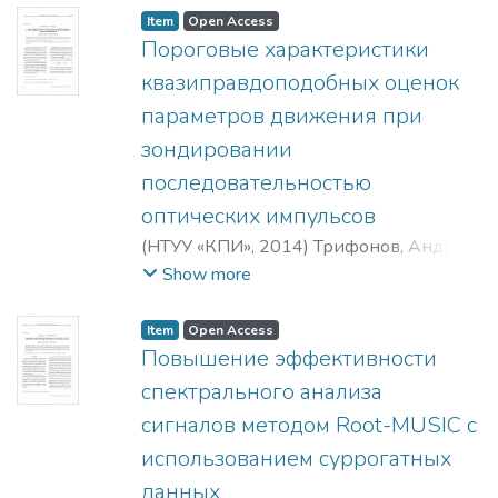
Item
Open Access
Пороговые характеристики
квазиправдоподобных оценок
параметров движения при
зондировании
последовательностью
оптических импульсов
(
НТУУ «КПИ»
,
2014
)
Трифонов, Андрей
Павлович
;
Курбатов, Александр
Show more
Витальевич
Item
Open Access
Повышение эффективности
спектрального анализа
сигналов методом Root-MUSIC с
использованием суррогатных
данных