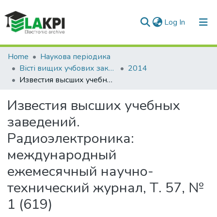
(current)
Log In
Communities & Collections
Home
Наукова періодика
Вісті вищих учбових закладів. Радіоелектроніка
2014
All of DSpace
Известия высших учебных заведений. Радиоэлектроника: международный ежемесячный научно-технический журнал, Т. 57, № 1 (619)
Statistics
Известия высших учебных
заведений.
Радиоэлектроника:
международный
ежемесячный научно-
технический журнал, Т. 57, №
1 (619)