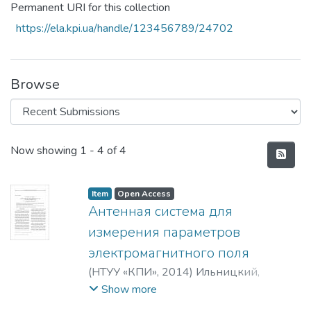
Permanent URI for this collection
https://ela.kpi.ua/handle/123456789/24702
Browse
Recent Submissions
Now showing
1 - 4 of 4
Item
Open Access
Антенная система для
измерения параметров
электромагнитного поля
(
НТУУ «КПИ»
,
2014
)
Ильницкий,
Людвиг Яковлевич
;
Щербина, Ольга
Show more
Алимовна