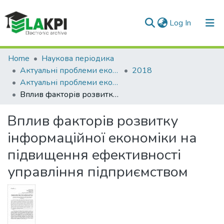
(current)
Log In
Communities & Collections
Home
Наукова періодика
Актуальні проблеми економіки та управління
2018
All of DSpace
Актуальні проблеми економіки та управління: збірник наукових праць молодих вчених, Вип. 12
Вплив факторів розвитку інформаційної економіки на підвищення ефективності управління підприємством
Statistics
Вплив факторів розвитку
інформаційної економіки на
підвищення ефективності
управління підприємством