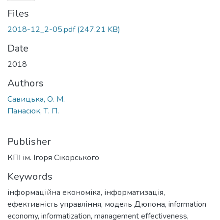
Files
2018-12_2-05.pdf
(247.21 KB)
Date
2018
Authors
Савицька, О. М.
Панасюк, Т. П.
Publisher
КПІ ім. Ігоря Сікорського
Keywords
інформаційна економіка
,
інформатизація
,
ефективність управління
,
модель Дюпона
,
information
economy
,
informatization
,
management effectiveness
,