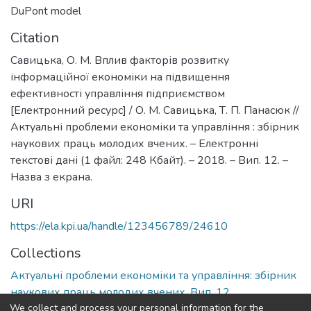
DuPont model
Citation
Савицька, О. М. Вплив факторів розвитку
інформаційної економіки на підвищення
ефективності управління підприємством
[Електронний ресурс] / О. М. Савицька, Т. П. Панасюк //
Актуальні проблеми економіки та управління : збірник
наукових праць молодих вчених. – Електронні
текстові дані (1 файл: 248 Кбайт). – 2018. – Вип. 12. –
Назва з екрана.
URI
https://ela.kpi.ua/handle/123456789/24610
Collections
Актуальні проблеми економіки та управління: збірник
наукових праць молодих вчених, Вип. 12
We collect and process your personal information for the