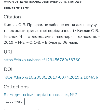
нуклеотидна последовательность
,
методы
выравнивания
Citation
Кисляк, С. В. Програмне забезпечення для пошуку
точок зміни триплетної періодичності / Кисляк С. В.,
Іллєнок М. П. // Біомедична інженерія і технологія. –
2019. – №2. – С. 1-8. – Бібліогр.: 36 назв.
URI
https://ela.kpi.ua/handle/123456789/33760
DOI
https://doi.org/10.20535/2617-8974.2019.2.184696
Collections
Біомедична інженерія і технологія, № 2
Load more