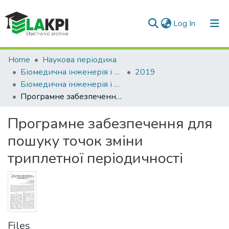
(current)
Log In
Communities & Collections
Home
Наукова періодика
Біомедична інженерія і технологія
2019
All of DSpace
Біомедична інженерія і технологія, № 2
Програмне забезпечення для пошуку точок зміни триплетної періодичності
Statistics
Програмне забезпечення для
пошуку точок зміни
триплетної періодичності
Files