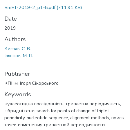
BmET-2019-2_p1-8.pdf
(711.91 KB)
Date
2019
Authors
Кисляк, С. В.
Іллєнок, М. П.
Publisher
КПІ ім. Ігоря Сікорського
Keywords
нуклеотидна послідовність
,
триплетна періодичність
,
гібридні гени
,
search for points of change of triplet
periodicity
,
nucleotide sequence
,
alignment methods
,
поиск
точек изменения триплетной периодичности
,