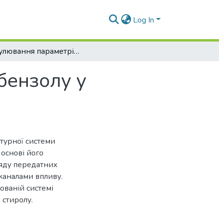
Log In
Регулювання параметрів випарника етилбензолу у виробництві стиролу
бензолу у
турної системи
основі його
ляду передатних
каналами впливу.
ованій системі
стиролу.