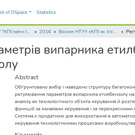
All of DSpace
Statistics
Вісник НТУУ "КПІ імені Ігоря Сікорського". Серія: Хімічна інженерія, екологія та ресурсозбереження
2016
Вісник НТУУ «КПІ ім. Ігоря Сікорського». Серія «Хімічна інженерія, екологія та ресурсозбереження»: збірник наукових праць, № 1 (15)
аметрів випарника етил
олу
Abstract
Обґрунтовано вибір і наведено структуру багатокон
регулювання параметрів випарника етилбензолу на 
аналізу як технологічного об’єкта керування й розг
функцій за каналами керування і за перехресними 
Система є придатною для використання в автоматиз
керування технологічними процесами виробництва 
Keywords