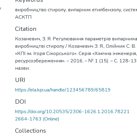
7
виробництво стиролу
,
випарник етилбензолу
,
систе
АСКТП
Citation
Козаневич, З. Я. Регулювання параметрів випарника
виробництві стиролу / Козаневич З. Я., Олійник С. В.
«КПІ ім. Ігоря Сікорського». Серія «Хімічна інженерія,
ресурсозбереження». – 2016. – № 1 (15). – С. 128-132.
назви.
URI
https://ela.kpi.ua/handle/123456789/65819
DOI
https://doi.org/10.20535/2306-1626.1.2016.78221
2664-1763 (Online)
Collections