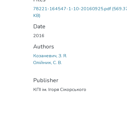
78221-164547-1-10-20160925.pdf
(569.3
KB)
Date
2016
Authors
Козаневич, З. Я.
Олійник, С. В.
Publisher
КПІ ім. Ігоря Сікорського