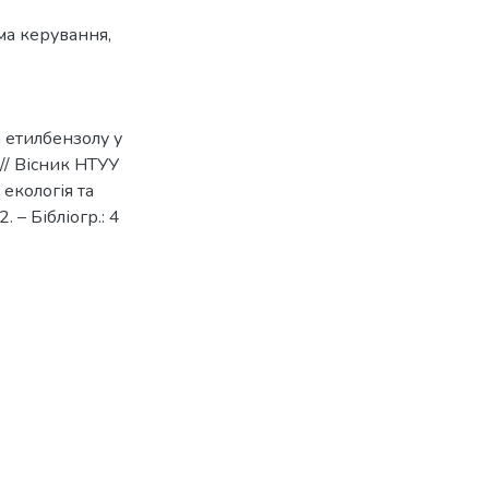
ма керування
,
 етилбензолу у
 // Вісник НТУУ
 екологія та
 – Бібліогр.: 4