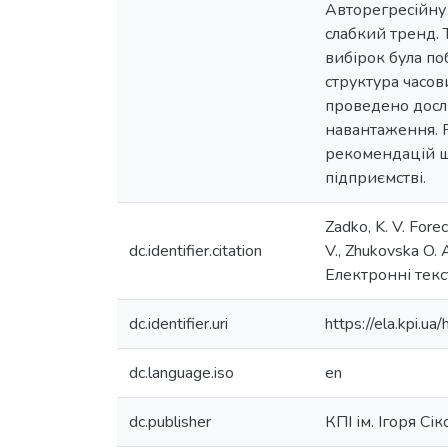
Авторегресійну 
слабкий тренд.
вибірок була по
структура часов
проведено досл
навантаження. Р
рекомендацій щ
підприємстві.
Zadko, K. V. Fore
dc.identifier.citation
V., Zhukovska O
Електронні текст
dc.identifier.uri
https://ela.kpi.
dc.language.iso
en
dc.publisher
КПІ ім. Ігоря Сі