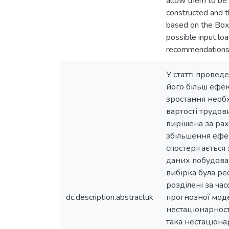
allow them to be 
constructed and t
based on the Box-
possible input lo
recommendations f
У статті прове
його більш ефек
зростання необх
вартості трудов
вирішена за рах
збільшення ефек
спостерігається 
даних побудован
вибірка була ре
розділені за ча
dc.description.abstractuk
прогнозної моде
нестаціонарност
така нестаціона