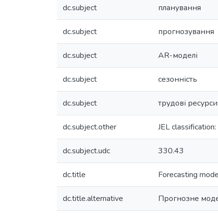
dc.subject
планування
dc.subject
прогнозування
dc.subject
AR-моделі
dc.subject
сезонність
dc.subject
трудові ресурси
dc.subject.other
JEL classification
dc.subject.udc
330.43
dc.title
Forecasting model
dc.title.alternative
Прогнозне моде