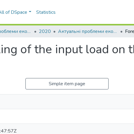
All of DSpace
Statistics
Актуальні проблеми економіки та управління
2020
Актуальні проблеми економіки та управління: збірник наукових праць молодих вчених, Вип. 14
ing of the input load on
Simple item page
:47:57Z