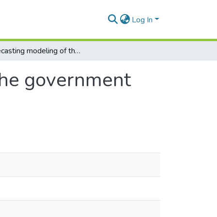
Log In
Forecasting modeling of the input load on the government contact centre
 the government