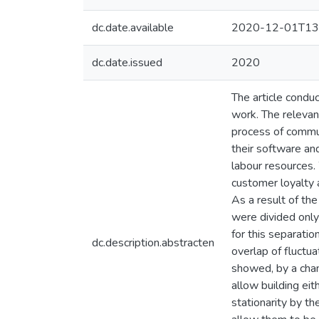
dc.date.available
2020-12-01T13
dc.date.issued
2020
The article conduc
work. The relevanc
process of commun
their software an
labour resources. 
customer loyalty a
As a result of the
were divided only
for this separati
dc.description.abstracten
overlap of fluctu
showed, by a chan
allow building ei
stationarity by th