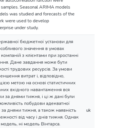
le autocorrelation function were
ined samples. Seasonal ARIMA models
dels was studied and forecasts of the
work were used to develop
erprise under study.
ержавної бюджетної установи для
особливого значення в умовах
 компаній з клієнтами при зростанні
чення. Дане завдання може бути
ості трудових ресурсів. За умови
ншення витрат і, відповідно,
З цією метою на основі статистичних
даних вхідного навантаження вся
и за днями тижня, і ці ж дані були
еможливість побудови адекватної
і за днями тижня, а також наявність
uk
ежності від часу і днів тижня. Однак
модель, ні модель Вінтарса.