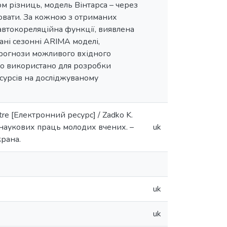
м різниць, модель Вінтарса – через
ювати. За кожною з отриманих
автокореляційна функції, виявлена
ані сезонні ARIMA моделі,
прогнози можливого вхідного
ло використано для розробки
урсів на досліджуваному
entre [Електронний ресурс] / Zadko K.
ик наукових праць молодих вчених. –
uk
крана.
uk
uk