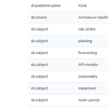
dc.publisher.place
Київ
dc.source
Актуальні пробл
dc.subject
call centre
dc.subject
planning
dc.subject
forecasting
dc.subject
AR-models
dc.subject
seasonality
dc.subject
manpower
dc.subject
колл-центр