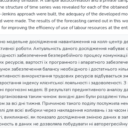
accurately simulate. A sample autocorrelation and a private samp
he structure of time series was revealed for each of the obta
Jenkins approach were built, the adequacy of the developed mo
ad were made. The results of the forecasting carried out in this 
or improving the efficiency of use of labour resources at the ent
дено модельне дослідження навантаження на колл-центр д
тивної роботи. Актуальність даного дослідження набуває 
ідності забезпечення безперебійного процесу комунікації
их ресурсів, вартості їх програмного і апаратного забезпе
унок забезпечення балансу необхідного і достатнього кільк
тивності використання трудових ресурсів відбувається зме
зростання індексу клієнтської лояльності і задоволеності. 
і прогнозні моделі. В результаті предиктивного аналізу 
організована таким чином: вихідні дані були розділені тільк
сом за всі дні тижня. Причиною такого поділу послужила н
лі для всієї вибірки через накладення коливань і за часом 
і, викликаної, як показало дослідження зміною даних в зал
рность в даних не дозволяла побудувати ні авторегресійну 