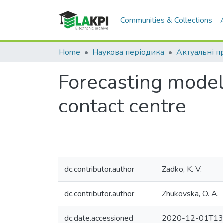
Communities & Collections
Home
Наукова періодика
Forecasting model
contact centre
dc.contributor.author
Zadko, K. V.
dc.contributor.author
Zhukovska, O. A.
dc.date.accessioned
2020-12-01T13