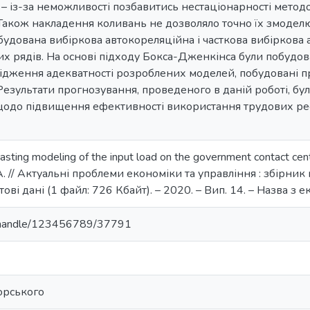
– із-за неможливості позбавитись нестаціонарності методо
 Також накладення коливань не дозволяло точно їх змодел
будована вибіркова автокореляційна і часткова вибіркова 
их рядів. На основі підходу Бокса-Дженкінса були побудов
ідження адекватності розроблених моделей, побудовані 
езультати прогнозування, проведеного в даній роботі, бу
одо підвищення ефективності використання трудових рес
casting modeling of the input load on the government contact c
. A. // Актуальні проблеми економіки та управління : збірн
ові дані (1 файл: 726 Кбайт). – 2020. – Вип. 14. – Назва з е
ua/handle/123456789/37791
корського