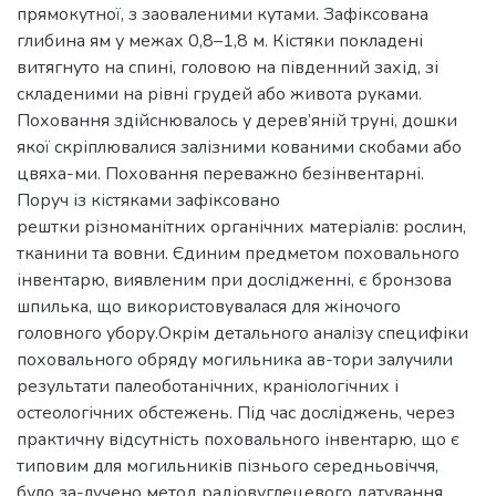
прямокутної, з заоваленими кутами. Зафіксована
глибина ям у межах 0,8–1,8 м. Кістяки покладені
витягнуто на спині, головою на південний захід, зі
складеними на рівні грудей або живота руками.
Поховання здійснювалось у дерев’яній труні, дошки
якої скріплювалися залізними кованими скобами або
цвяха-ми. Поховання переважно безінвентарні.
Поруч із кістяками зафіксовано
рештки різноманітних органічних матеріалів: рослин,
тканини та вовни. Єдиним предметом поховального
інвентарю, виявленим при дослідженні, є бронзова
шпилька, що використовувалася для жіночого
головного убору.Окрім детального аналізу специфіки
поховального обряду могильника ав-тори залучили
результати палеоботанічних, краніологічних і
остеологічних обстежень. Під час досліджень, через
практичну відсутність поховального інвентарю, що є
типовим для могильників пізнього середньовіччя,
було за-лучено метод радіовуглецевого датування.