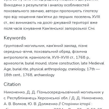
Виходячи з результатів і аналізу особливостей
поховального звичаю, автори пропонують гіпотезу
про від-ношення пам’ятки до перших поселень XVIII
ст., які виникають на дослі-джуваній території вже
після часів існування Кам’янської запорозької Січі.
Keywords
ґрунтовий могильник
,
кам’яний заклад
,
пізнє
середньо-віччя
,
поховальний обряд
,
фізична
антропологія
,
краніологія
,
ХVІІ–ХVІІІ ст.
,
1768 р.
,
археологія
,
burial mound
,
stone construction
,
late Medieval
Age
,
burial rite
,
physical anthropology
,
craniology
,
17th —
18th cent.
,
1768
,
archaeology
Citation
Никоненко, Д. Д. Пізньосередньовічний могильник у
с. Республіканець Херсонської обл. / Д. Д. Никоненко,
А. В. Волков, Ю. В. Долженко // Сторінки історії :