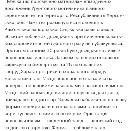
Публікацію присвячено матеріалам епізодичних
досліджень ґрунтового могильника пізнього
середньовіччя на території с. Республіканець Херсон-
ської обл. Пам’ятка розміщується в околицях
Кам’янської запорозької Січі, кілька разів ставала
об’єктом побіжних досліджень при вивченні козаць-
ких старожитностей і жодного разу не публікувалася.
Протягом останніх 30 років було досліджено лише 7
поховань могильника. Загалом на поверхні вдалося
зафіксувати ймовірні місця 28 поховальних
споруд.Характерні риси поховального обряду
могильника такі. Місця поховань позначалися на
поверхні невеликими закладками з плаского каменю.
Місце-вий вапняк, що використовувався для цього,
викладався в один шар. Закладки наближеної до овалу
форми перекривали поховальні ями та приблизно
кори-гувалися з ними за розміром. Орієнтація
поховальних ям — південний захід — північний схід
за довгою стороною. Форма — наближена до