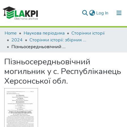
(current)
Log In
Communities & Collections
Home
Наукова періодика
Сторінки історії
2024
Сторінки історії: збірник наукових праць, Вип. 59
All of DSpace
Пізньосередньовічний могильник у с. Республіканець Херсонської обл.
Statistics
Пізньосередньовічний
могильник у с. Республіканець
Херсонської обл.