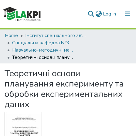
(current)
Log In
Communities & Collections
Home
Інститут спеціального зв'язку та захисту інформації (ІСЗЗІ)
Спеціальна кафедра №3
All of DSpace
Навчально-методичні матеріали (СК №3)
Теоретичні основи планування експерименту та обробки експериментальних даних
Statistics
Теоретичні основи
планування експерименту та
обробки експериментальних
даних