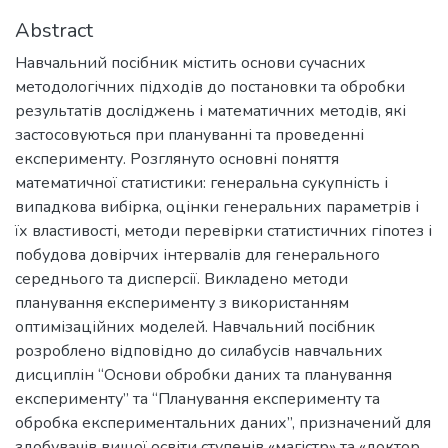
Abstract
Навчальний посібник містить основи сучасних
методологічних підходів до постановки та обробки
результатів досліджень і математичних методів, які
застосовуються при плануванні та проведенні
експерименту. Розглянуто основні поняття
математичної статистики: генеральна сукупність і
випадкова вибірка, оцінки генеральних параметрів і
їх властивості, методи перевірки статистичних гіпотез і
побудова довірчих інтервалів для генерального
середнього та дисперсії. Викладено методи
планування експерименту з використанням
оптимізаційних моделей. Навчальний посібник
розроблено відповідно до силабусів навчальних
дисциплін “Основи обробки даних та планування
експерименту” та “Планування експерименту та
обробка експериментальних даних”, призначений для
здобувачів вищої освіти ступенів «магістр» та «доктор