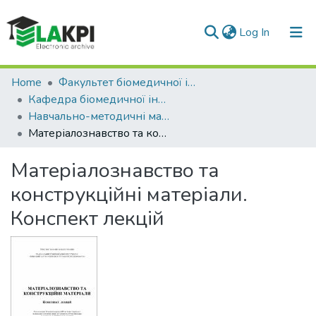
(current)
Log In
Communities & Collections
Home
Факультет біомедичної інженерії (ФБМІ)
Кафедра біомедичної інженерії (БМІ)
All of DSpace
Навчально-методичні матеріали (БМІ)
Матеріалознавство та конструкційні матеріали. Конспект лекцій
Statistics
Матеріалознавство та
конструкційні матеріали.
Конспект лекцій