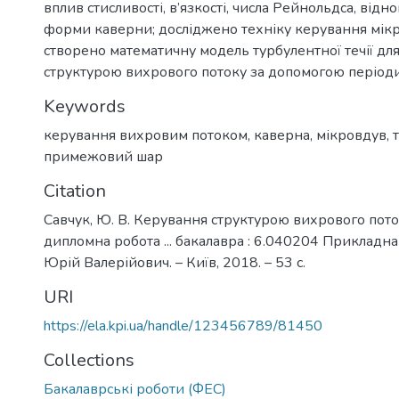
вплив стисливості, в’язкості, числа Рейнольдса, відн
форми каверни; досліджено техніку керування мік
створено математичну модель турбулентної течії дл
структурою вихрового потоку за допомогою періоди
Keywords
керування вихровим потоком
,
каверна
,
мікровдув
,
примежовий шар
Citation
Савчук, Ю. В. Керування структурою вихрового поток
дипломна робота ... бакалавра : 6.040204 Прикладна
Юрій Валерійович. – Київ, 2018. – 53 с.
URI
https://ela.kpi.ua/handle/123456789/81450
Collections
Бакалаврські роботи (ФЕС)