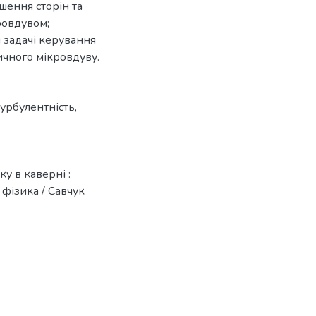
ошення сторін та
ровдувом;
я задачі керування
чного мікровдуву.
турбулентність
,
у в каверні :
 фізика / Савчук