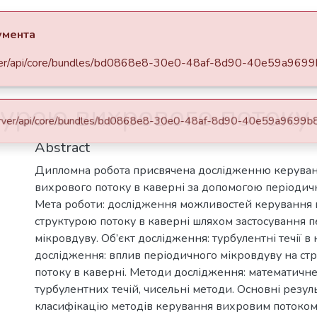
All of DSpace
Statistics
 документа
kpi.ua/server/api/core/bundles/bd0868e8-30e0-48af-8d90-40e59a9699b8/
Кафедра фізики енергетичних систем (ФЕС)
Бакалаврські роботи (ФЕС)
урою вихрового потоку 
×
0 Http failure response for https://ela.kpi.ua/server/api/core/bundles/bd0868e8-30e0-48af-8d90-40e59a9699b8/bitstreams?page=0&size=5: 0 Unknown Error
Abstract
Дипломна робота присвячена дослідженню керуван
вихрового потоку в каверні за допомогою періодич
Мета роботи: дослідження можливостей керування
структурою потоку в каверні шляхом застосування 
мікровдуву. Об’єкт дослідження: турбулентні течії в
дослідження: вплив періодичного мікровдуву на ст
потоку в каверні. Методи дослідження: математич
турбулентних течій, чисельні методи. Основні резул
класифікацію методів керування вихровим потоком