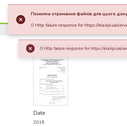
Communities & Collections
Помилка отримання файлів для цього
0 Http failure response for https://ela.
Home
Навчально-науковий фізико-технічний інститут (НН ФТІ)
Керування структ
Date
2018