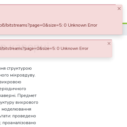
×
Log In
bitstreams?page=0&size=5: 0 Unknown Error
Керування структурою вихрового потоку в каверні
в каверні
ня структурою
ного мікровдуву.
 вихровою
періодичного
 каверні. Предмет
руктуру вихрового
не моделювання
ьтати: проведено
; проаналізовано