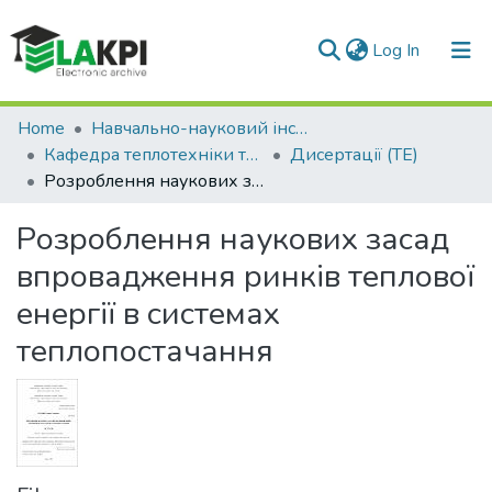
(current)
Log In
Communities & Collections
Home
Навчально-науковий інститут енергозбереження та енергоменеджменту (НН ІЕЕ)
Кафедра теплотехніки та енергозбереження (ТЕ)
Дисертації (ТЕ)
All of DSpace
Розроблення наукових засад впровадження ринків теплової енергії в системах теплопостачання
Statistics
Розроблення наукових засад
впровадження ринків теплової
енергії в системах
теплопостачання