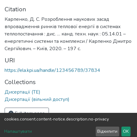
Citation
Карпенко, Д. С. Розроблення наукових засад
впровадження ринків теплової енергії в системах
теплопостачання : дис. … канд. техн. наук : 05.14.01 –
енергетичні системи та комплекси / Карпенко Дмитро
Сергійович. – Київ, 2020. – 197 с.
URI
https://ela.kpi.ua/handle/123456789/37834
Collections
Дисертації (ТЕ)
Дисертації (вільний доступ)
Full item page
cookies.consent.content-notice.description.no-privacy
DSpace software
copyright © 2002-2026
LYRASIS
Налаштувати
Відхилити
OK
Cookie settings
Send Feedback