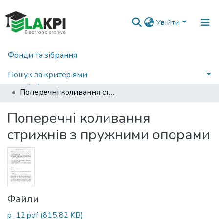
Увійти
Фонди та зібрання
Головна
Наукова періодика
Інформаційні системи, механіка та керування
2008
Пошук за критеріями
Інформаційні системи, механіка та керування: науково-технічний збірник, Вип. 1
Поперечні коливання стрижнів з пружними опорами
Статистика
Поперечні коливання
стрижнів з пружними опорами
Файли
p_12.pdf
(815.82 KB)