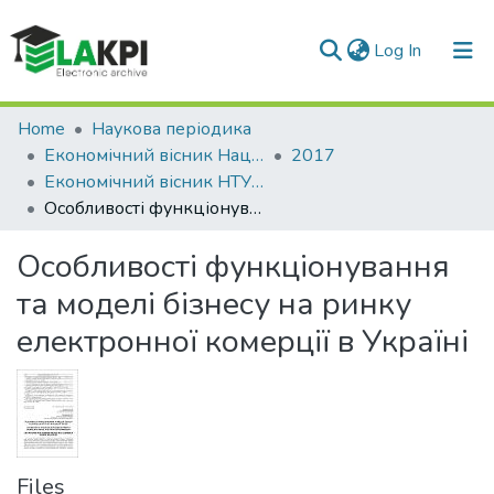
(current)
Log In
Communities & Collections
Home
Наукова періодика
Економічний вісник Національного технічного університету України «Київський політехнічний інститут»
2017
All of DSpace
Економічний вісник НТУУ «КПІ»: збірник наукових праць, № 14
Особливості функціонування та моделі бізнесу на ринку електронної комерції в Україні
Statistics
Особливості функціонування
та моделі бізнесу на ринку
електронної комерції в Україні
Files