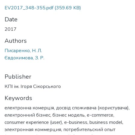
EV2017_348-355.pdf
(359.69 KB)
Date
2017
Authors
Писаренко, Н. Л.
Євдокимова, З. Р.
Publisher
КПІ ім. Ігоря Сікорського
Keywords
електронна комерція
,
досвід споживача (користувача)
,
електронний бізнес
,
бізнес модель
,
e-commerce
,
consumer experience (user)
,
e-business
,
business model
,
электронная коммерция
,
потребительский опыт