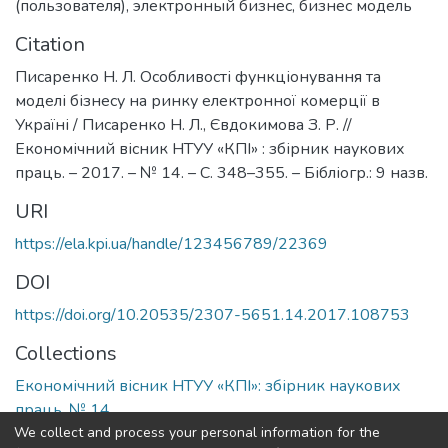
(пользователя)
,
электронный бизнес
,
бизнес модель
Citation
Писаренко Н. Л. Особливості функціонування та
моделі бізнесу на ринку електронної комерції в
Україні / Писаренко Н. Л., Євдокимова З. Р. //
Економічний вісник НТУУ «КПІ» : збірник наукових
праць. – 2017. – № 14. – С. 348–355. – Бібліогр.: 9 назв.
URI
https://ela.kpi.ua/handle/123456789/22369
DOI
https://doi.org/10.20535/2307-5651.14.2017.108753
Collections
Економічний вісник НТУУ «КПІ»: збірник наукових
праць, № 14
We collect and process your personal information for the