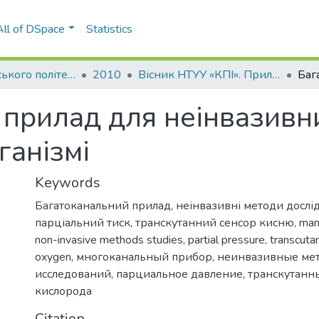
All of DSpace
Statistics
Вісник Київського політехнічного інституту. Серія Приладобудування
2010
Вісник НТУУ «КПІ». Приладобудування: збірник наукових праць, Вип. 40
 прилад для неінвазивн
ганізмі
Keywords
Багатоканальний прилад
,
неінвазивні методи досл
парціальний тиск
,
транскутанний сенсор кисню
,
man
non-invasive methods studies
,
partial pressure
,
transcuta
oxygen
,
многоканальный прибор
,
неинвазивные ме
исследований
,
парциальное давление
,
транскутанн
кислорода
Citation