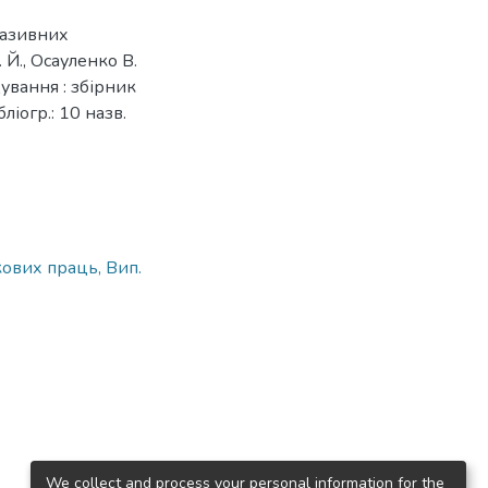
вазивних
 Й., Осауленко В.
ування : збірник
ліогр.: 10 назв.
ових праць, Вип.
We collect and process your personal information for the