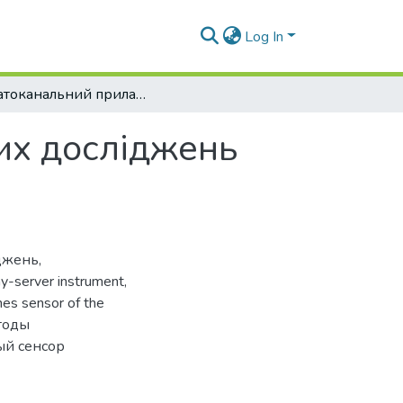
Log In
Багатоканальний прилад для неінвазивних досліджень вмісту кисню в організмі
их досліджень
іджень
,
y-server instrument
,
nes sensor of the
тоды
ый сенсор