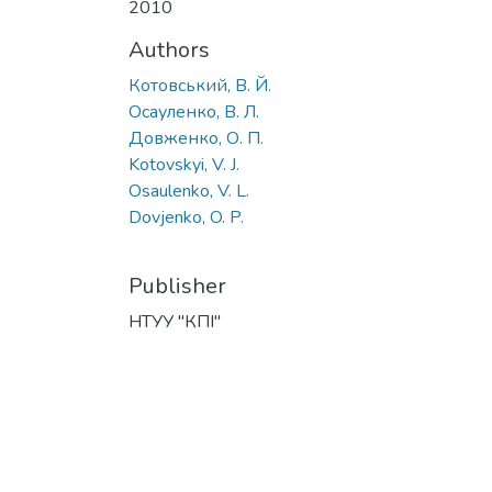
2010
Authors
Котовський, В. Й.
Осауленко, В. Л.
Довженко, О. П.
Kotovskyi, V. J.
Osaulenko, V. L.
Dovjenko, O. P.
Publisher
НТУУ "КПІ"