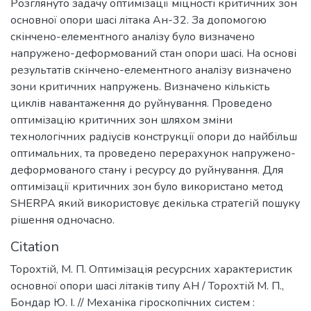
Розглянуто задачу оптимізації міцності критичних зон
основної опори шасі літака Ан-32. За допомогою
скінчено-елементного аналізу було визначено
напружено-деформований стан опори шасі. На основі
результатів скінчено-елементного аналізу визначено
зони критичних напружень. Визначено кількість
циклів навантаження до руйнування. Проведено
оптимізацію критичних зон шляхом зміни
технологічних радіусів конструкції опори до найбільш
оптимальних, та проведено перерахунок напружено-
деформованого стану і ресурсу до руйнування. Для
оптимізації критичних зон було використано метод
SHERPA який використовує декілька стратегій пошуку
рішення одночасно.
Citation
Торохтій, М. П. Оптимізація ресурсних характеристик
основної опори шасі літаків типу АН / Торохтій М. П.,
Бондар Ю. І. // Механіка гіроскопічних систем :