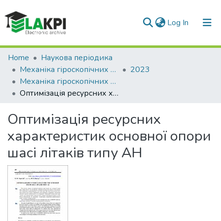
(current)
Log In
Communities & Collections
Home
Наукова періодика
Механіка гіроскопічних систем
2023
All of DSpace
Механіка гіроскопічних систем: науково-технічний збірник, Вип. 45
Оптимізація ресурсних характеристик основної опори шасі літаків типу АН
Statistics
Оптимізація ресурсних
характеристик основної опори
шасі літаків типу АН