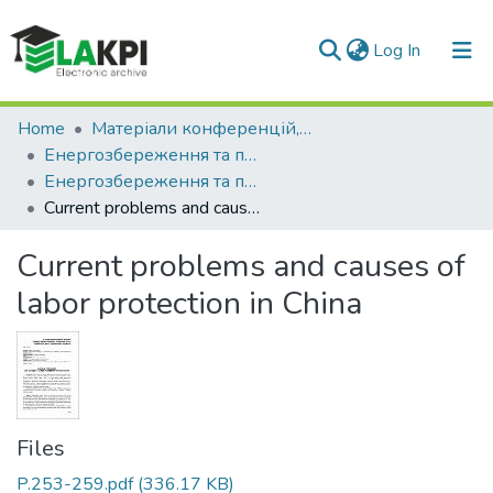
(current)
Log In
Communities & Collections
Home
Матеріали конференцій, семінарів і т.п.
Енергозбереження та промислова безпека: виклики та перспективи
All of DSpace
Енергозбереження та промислова безпека: виклики та перспективи (2 ; 2019 ; Київ)
Current problems and causes of labor protection in China
Statistics
Current problems and causes of
labor protection in China
Files
P.253-259.pdf
(336.17 KB)