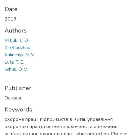
Date
2019
Authors
Mitjuk, L. O.
Xiezhuozhao
Kalinchyk, V. V.
Lutz, T. E.
Ilchuk, O. V.
Publisher
Основа
Keywords
охорона праці
,
підприємств в Китаї
,
управління
охороною праці
,
система заохочень та обмежень
,
освіта з питань охорони праці
,
labor protection
,
Chinese