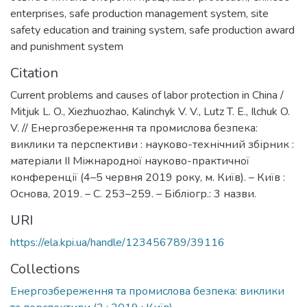
enterprises
,
safe production management system
,
site
safety education and training system
,
safe production award
and punishment system
Citation
Current problems and causes of labor protection in China /
Mitjuk L. O., Xiezhuozhao, Kalinchyk V. V., Lutz T. E., Ilchuk O.
V. // Енергозбереження та промислова безпека:
виклики та перспективи : науково-технічний збірник :
матеріали ІІ Міжнародної науково-практичної
конференції (4–5 червня 2019 року, м. Київ). – Київ :
Основа, 2019. – С. 253–259. – Бібліогр.: 3 назви.
URI
https://ela.kpi.ua/handle/123456789/39116
Collections
Енергозбереження та промислова безпека: виклики