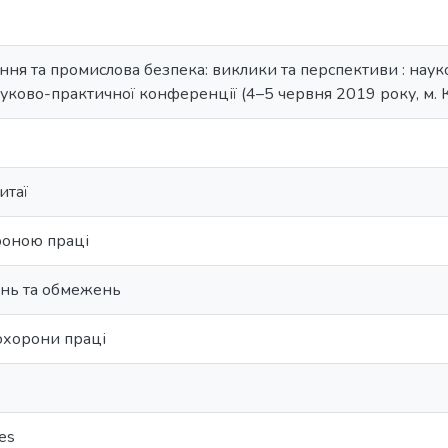
я та промислова безпека: виклики та перспективи : науков
ково-практичної конференції (4–5 червня 2019 року, м. К
итаї
роною праці
ень та обмежень
 охорони праці
ses