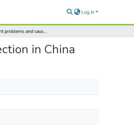
Log In
Current problems and causes of labor protection in China
ction in China