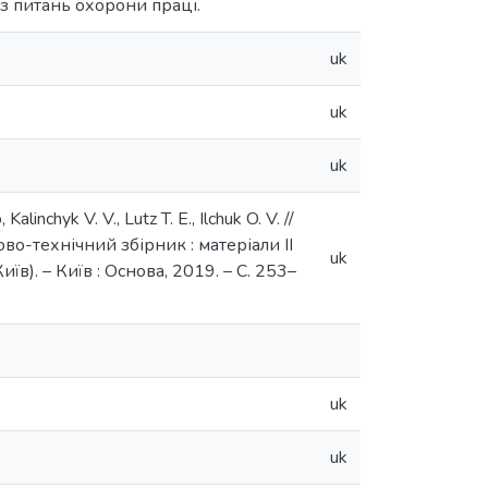
з питань охорони праці.
uk
uk
uk
linchyk V. V., Lutz T. E., Ilchuk O. V. //
о-технічний збірник : матеріали ІІ
uk
). – Київ : Основа, 2019. – С. 253–
uk
uk