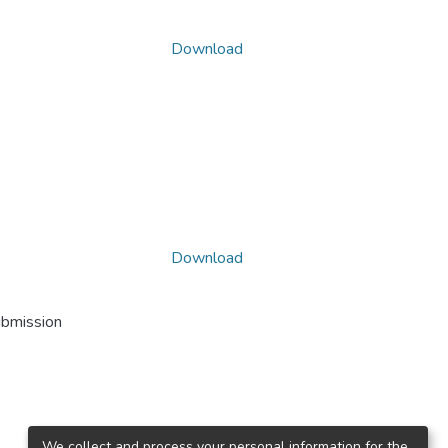
Download
Download
ubmission
We collect and process your personal information for the