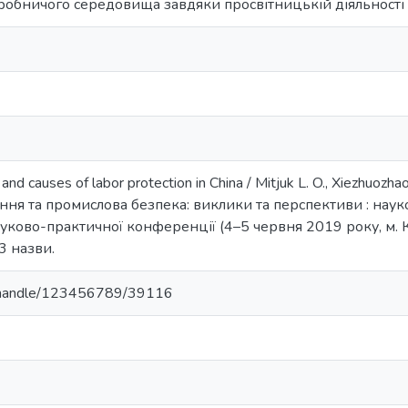
обничого середовища завдяки просвітницькій діяльності 
d causes of labor protection in China / Mitjuk L. O., Xiezhuozhao, Ka
я та промислова безпека: виклики та перспективи : науков
ково-практичної конференції (4–5 червня 2019 року, м. Київ
 3 назви.
ua/handle/123456789/39116