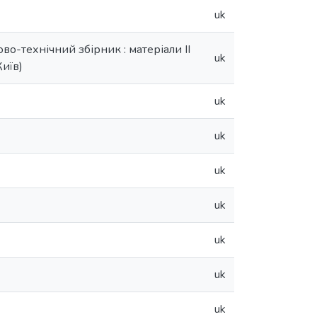
uk
о-технічний збірник : матеріали ІІ
uk
иїв)
uk
uk
uk
uk
uk
uk
uk