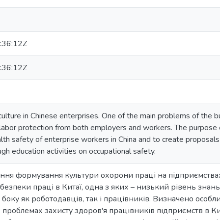
:36:12Z
:36:12Z
culture in Chinese enterprises. One of the main problems of the bui
abor protection from both employers and workers. The purpose of 
alth safety of enterprise workers in China and to create proposals
gh education activities on occupational safety.
ння формування культури охорони праці на підприємствах 
безпеки праці в Китаї, одна з яких – низький рівень знань
 боку як роботодавців, так і працівників. Визначено особл
в проблемах захисту здоров'я працівників підприємств в Ки