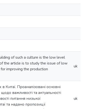
lding of such a culture is the low level
the article is to study the issue of low
uk
 for improving the production
в Китаї. Проаналізовані основні
 щодо важливості та актуальності
ивості питання низької
uk
таї та надано пропозиції