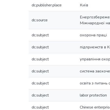
dc.publisher.place
Київ
Енергозбереженн
dc.source
Міжнародної нау
dc.subject
охорона праці
dc.subject
підприємств в К
dc.subject
управління охо
dc.subject
система заохоч
dc.subject
освіта з питань
dc.subject
labor protection
dc.subject
Chinese enterpri