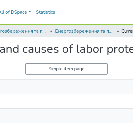
All of DSpace
Statistics
Енергозбереження та промислова безпека: виклики та перспективи
Енергозбереження та промислова безпека: виклики та перспективи (2 ; 2019 ; Київ)
and causes of labor prote
Simple item page