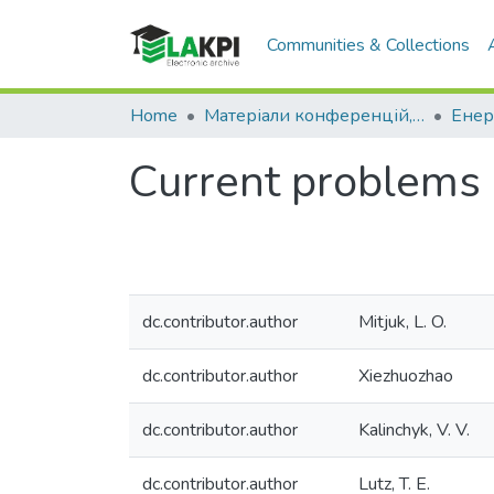
Communities & Collections
Home
Матеріали конференцій, семінарів і т.п.
Current problems 
dc.contributor.author
Mitjuk, L. O.
dc.contributor.author
Xiezhuozhao
dc.contributor.author
Kalinchyk, V. V.
dc.contributor.author
Lutz, T. E.