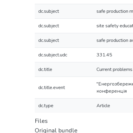
dc.subject
safe production
dc.subject
site safety educa
dc.subject
safe production 
dc.subject.udc
331.45
dc.title
Current problems 
"Енергозбереже
dc.title.event
конференція
dc.type
Article
Files
Original bundle