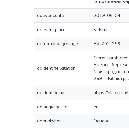
покращення вир
dc.event.date
2019-06-04
dc.event.place
м. Київ
dc.format.pagerange
Pp. 253-259
Current problems an
Енергозбереженн
dc.identifier.citation
Міжнародної нау
259. – Бібліогр.:
dc.identifier.uri
https://ela.kpi.
dc.language.iso
en
dc.publisher
Основа