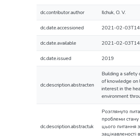
dc.contributor.author
Ilchuk, O. V.
dc.date.accessioned
2021-02-03T14
dc.date.available
2021-02-03T14
dc.date.issued
2019
Building a safety 
of knowledge on l
dc.description.abstracten
interest in the he
environment throu
Розглянуто пита
проблеми стану 
dc.description.abstractuk
цього питання з
зацікавленості 