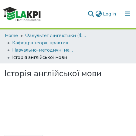
(current)
Log In
Communities & Collections
Home
Факультет лінгвістики (ФЛ)
Кафедра теорії, практики та перекладу англійської мови (КТППАМ)
All of DSpace
Навчально-методичні матеріали (КТППАМ)
Історія англійської мови
Statistics
Історія англійської мови