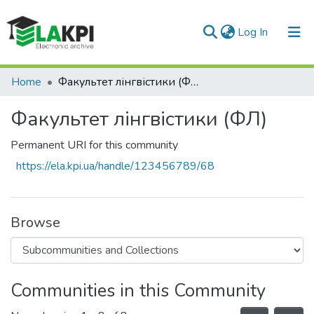
(current)
Log In
Communities & Collections
Home
Факультет лінгвістики (ФЛ)
All of DSpace
Факультет лінгвістики (ФЛ)
Statistics
Permanent URI for this community
https://ela.kpi.ua/handle/123456789/68
Browse
Communities in this Community