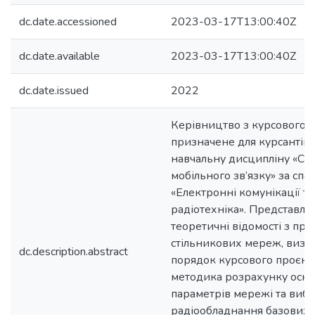
dc.date.accessioned
2023-03-17T13:00:40Z
dc.date.available
2023-03-17T13:00:40Z
dc.date.issued
2022
Керівництво з курсового 
призначене для курсантів,
навчальну дисципліну «Си
мобільного зв’язку» за спе
«Електронні комунікації та
радіотехніка». Представлен
теоретичні відомості з пр
стільникових мереж, визна
dc.description.abstract
порядок курсового проєкту
методика розрахунку осн
параметрів мережі та виб
радіообладнання базових с