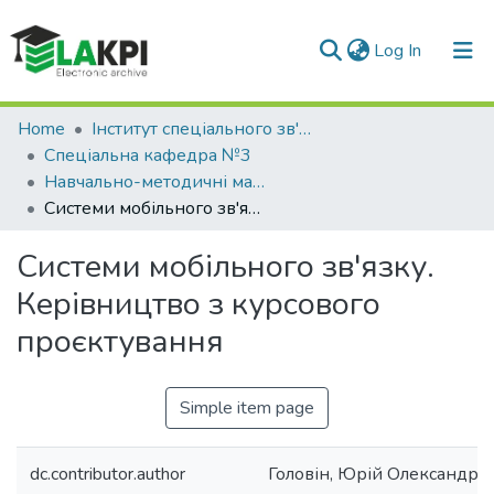
(current)
Log In
Communities & Collections
Home
Інститут спеціального зв'язку та захисту інформації (ІСЗЗІ)
Спеціальна кафедра №3
All of DSpace
Навчально-методичні матеріали (СК №3)
Системи мобільного зв'язку. Керівництво з курсового проєктування
Statistics
Системи мобільного зв'язку.
Керівництво з курсового
проєктування
Simple item page
dc.contributor.author
Головін, Юрій Олександро