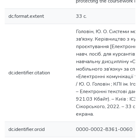
protecting the coursework is 
dc.format.extent
33 c.
Головін, Ю. О. Системи моб
зв'язку. Керівництво з кур
проєктування [Електронний
навч. посіб. для курсантів,
навчальну дисципліну «Си
мобільного зв’язку» за спе
dc.identifier.citation
«Електронні комунікації та
/ Ю. О. Головін ; КПІ ім. Іго
– Електронні текстові дані 
921.03 Кбайт). – Київ : ІСЗЗ
Сікорського, 2022. – 33 с. 
екрана.
dc.identifier.orcid
0000-0002-8361-0060