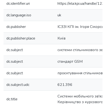
dc.identifier.uri
https://ela.kpi.ua/handle/
dc.language.iso
uk
dc.publisher
ІСЗЗІ КПІ ім. Ігоря Сікорсь
dc.publisher.place
Київ
dc.subject
системи стільникового зв'
dc.subject
стандарт GSM
dc.subject
проєктування стільников
dc.subject.udc
621.396
Системи мобільного зв'язк
dc.title
Керівництво з курсового 