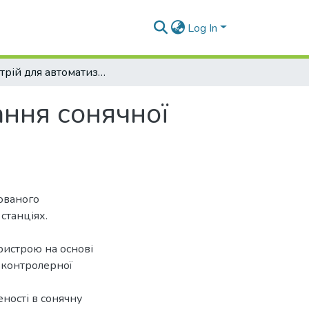
Log In
Пристрій для автоматизованого вимірювання сонячної радіації на фотоелектричних станціях
ння сонячної
ованого
станціях.
ристрою на основі
оконтролерної
еності в сонячну