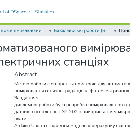
All of DSpace
Statistics
Кафедра відновлюваних джерел енергії (ВДЕ)
Бакалаврські роботи (ВДЕ)
оматизованого вимірюва
електричних станціях
Abstract
Метою роботи є створення пристрою для автоматиз
вимірювання сонячної радіації на фотоелектричних 
Завданням
дипломної роботи була розробка вимірювального п
датчиків освітленості GY-302 з використанням мікр
плати
Arduino Uno та створення моделі перерахунку освітл