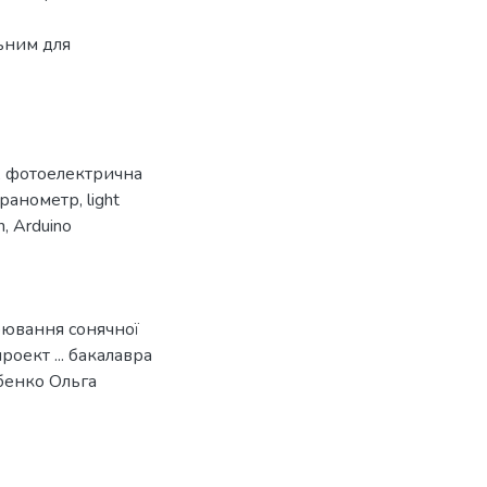
ьним для
,
фотоелектрична
іранометр
,
light
n
,
Arduino
рювання сонячної
оект ... бакалавра
абенко Ольга