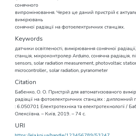
сонячного
випромінювання. Через це даний пристрій є актуал
вимірювань
сонячної радіації на фотоелектричних станціях.
Keywords
датчики освітленості
,
вимірювання сонячної радіації
станція
,
мікроконтролер Arduino
,
сонячна радіація
,
п
sensors
,
solar radiation measurement
,
photovoltaic statio
microcontroller,
,
solar radiation
,
pyranometer
Citation
Бабенко, О. О. Пристрій для автоматизованого вимі
радіації на фотоелектричних станціях : дипломний пр
: 6.050701 Електротехніка та електротехнології / Б
Олексіївна. – Київ, 2019. – 74 с.
URI
https://ela.kpi.ua/handle/123456789/53247