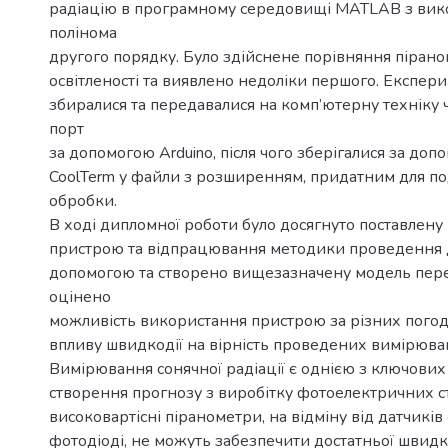
радіацію в програмному середовищі MATLAB з ви
полінома
другого порядку. Було здійснене порівняння пірано
освітленості та виявлено недоліки першого. Експери
збиралися та передавалися на комп’ютерну техніку 
порт
за допомогою Arduino, після чого зберігалися за до
CoolTerm у файли з розширенням, придатним для по
обробки.
В ході дипломної роботи було досягнуто поставлену
пристрою та відпрацювання методики проведення 
допомогою та створено вищезазначену модель пере
оцінено
можливість використання пристрою за різних погод
впливу швидкодії на вірність проведених вимірюва
Вимірювання сонячної радіації є однією з ключових
створення прогнозу з виробітку фотоелектричних с
високовартісні піранометри, на відміну від датчиків 
фотодіоді, не можуть забезпечити достатньої швидко