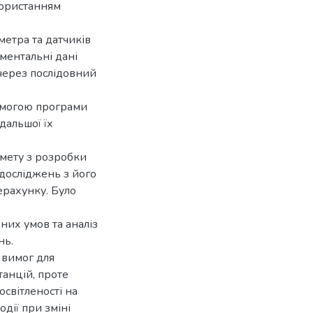
користанням
метра та датчиків
ментальні дані
через послідовний
помогою програми
дальшої їх
 мету з розробки
досліджень з його
рахунку. Було
них умов та аналіз
нь.
 вимог для
танцій, проте
освітленості на
дії при зміні