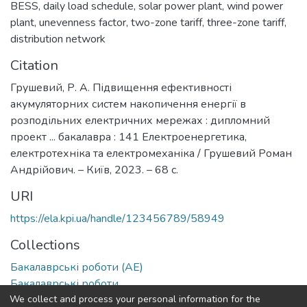
BESS
,
daily load schedule
,
solar power plant
,
wind power
plant
,
unevenness factor
,
two-zone tariff
,
three-zone tariff
,
distribution network
Citation
Грушевий, Р. А. Підвищення ефективності
акумуляторних систем накопичення енергії в
розподільних електричних мережах : дипломний
проект ... бакалавра : 141 Електроенергетика,
електротехніка та електромеханіка / Грушевий Роман
Андрійович. – Київ, 2023. – 68 с.
URI
https://ela.kpi.ua/handle/123456789/58949
Collections
Бакалаврські роботи (АЕ)
Бакалаврські роботи
We collect and process your personal information for the