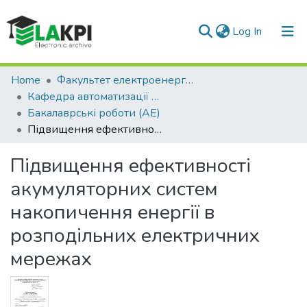
(current)
Log In
Communities & Collections
Home
Факультет електроенерготехніки та автоматики (ФЕА)
Кафедра автоматизації енергосистем (АЕ)
All of DSpace
Бакалаврські роботи (АЕ)
Підвищення ефективності акумуляторних систем накопичення енергії в розподільних електричних мережах
Statistics
Підвищення ефективності
акумуляторних систем
накопичення енергії в
розподільних електричних
мережах