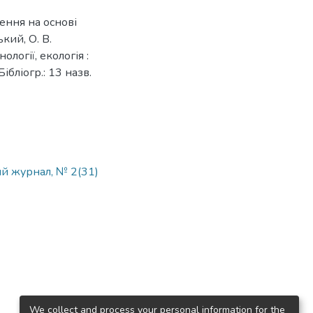
ення на основі
кий, О. В.
ології, екологія :
ібліогр.: 13 назв.
вий журнал, № 2(31)
We collect and process your personal information for the