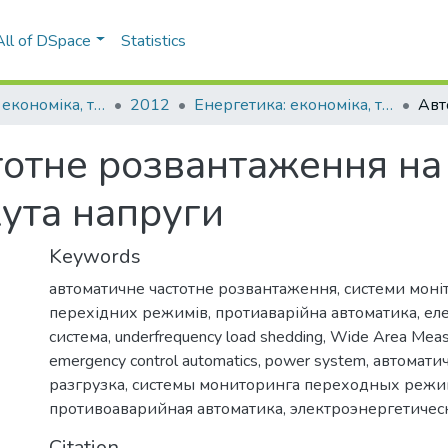
All of DSpace
Statistics
Енергетика: економіка, технології, екологія
2012
Енергетика: економіка, технології, екологія : науковий журнал, № 2(31)
отне розвантаження на 
кута напруги
Keywords
автоматичне частотне розвантаження
,
системи моні
перехідних режимів
,
протиаварійна автоматика
,
ел
система
,
underfrequency load shedding
,
Wide Area Meas
emergency control automatics
,
power system
,
автоматич
разгрузка
,
системы мониторинга переходных режи
противоаварийная автоматика
,
электроэнергетичес
Citation