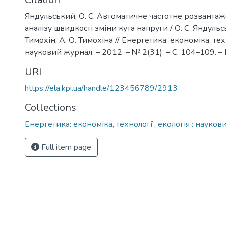
Яндульський, О. С. Автоматичне частотне розвантаж
аналізу швидкості зміни кута напруги / О. С. Яндульсь
Тимохін, А. О. Тимохіна // Енергетика: економіка, техн
науковий журнал. – 2012. – № 2(31). – С. 104–109. – Б
URI
https://ela.kpi.ua/handle/123456789/2913
Collections
Енергетика: економіка, технології, екологія : науко
Full item page