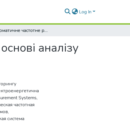
Log In
Автоматичне частотне розвантаження на основі аналізу швидкості зміни кута напруги
основі аналізу
торингу
ектроенергетична
urement Systems
,
еская частотная
мов
,
кая система