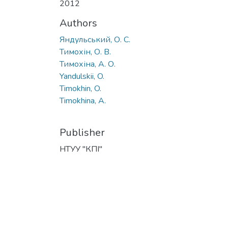
2012
Authors
Яндульський, О. С.
Тимохін, О. В.
Тимохіна, А. О.
Yandulskii, O.
Timokhin, O.
Timokhina, A.
Publisher
НТУУ "КПІ"