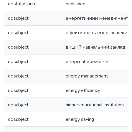
dc.status.pub
published
dc.subject
енергетичний менеджмент
dc.subject
ефективність енергоспожив
dc.subject
вищий навчальний заклад
dc.subject
енергозбереження
dc.subject
energy management
dc.subject
energy efficiency
dc.subject
higher educational institution
dc.subject
energy saving