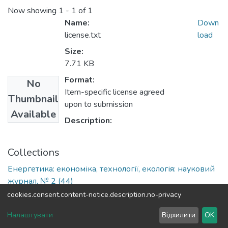
Now showing
1 - 1 of 1
Name:
Down
license.txt
load
Size:
7.71 KB
Format:
No
Item-specific license agreed
Thumbnail
upon to submission
Available
Description:
Collections
Енергетика: економіка, технології, екологія: науковий
журнал, № 2 (44)
cookies.consent.content-notice.description.no-privacy
DSpace software
copyright © 2002-2026
LYRASIS
Налаштувати
Відхилити
OK
Cookie settings
Send Feedback