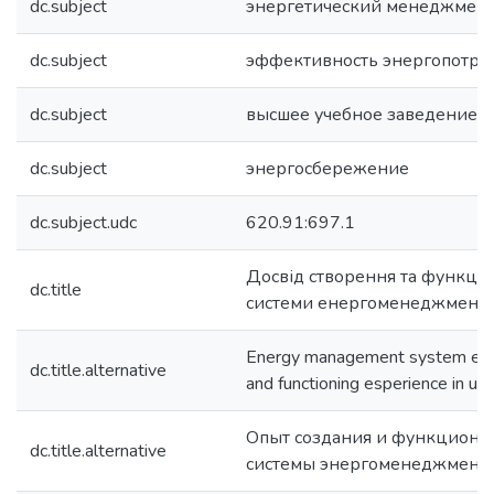
dc.subject
энергетический менеджмен
dc.subject
эффективность энергопотре
dc.subject
высшее учебное заведение
dc.subject
энергосбережение
dc.subject.udc
620.91:697.1
Досвід створення та функці
dc.title
системи енергоменеджменту
Energy management system esta
dc.title.alternative
and functioning esperience in uni
Опыт создания и функциони
dc.title.alternative
системы энергоменеджмента