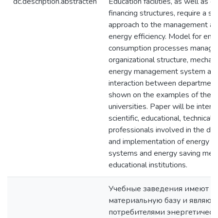
dc.description.abstracten
Education facilities, as well as 
financing structures, require a s
approach to the management and
energy efficiency. Model for ene
consumption processes manage
organizational structure, mechan
energy management system and
interaction between departmen
shown on the examples of the pi
universities. Paper will be intere
scientific, educational, technical
professionals involved in the d
and implementation of energy 
systems and energy saving meas
educational institutions.
Учебные заведения имеют
материальную базу и являют
потребителями энергетическ