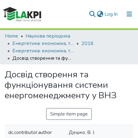
(current)
Log In
Communities & Collections
Home
Наукова періодика
Енергетика: економіка, технології, екологія
2016
All of DSpace
Енергетика: економіка, технології, екологія: науковий журнал, № 2 (44)
Досвід створення та функціонування системи енергоменеджменту у ВНЗ
Statistics
Досвід створення та
функціонування системи
енергоменеджменту у ВНЗ
Simple item page
dc.contributor.author
Дешко, В. І.