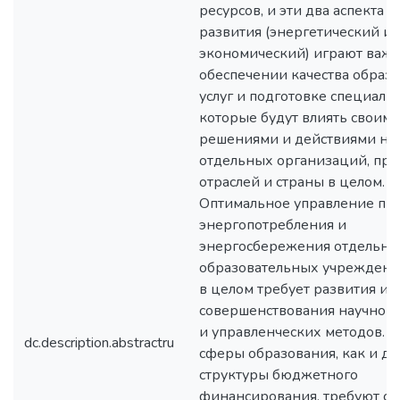
ресурсов, и эти два аспекта 
развития (энергетический и
экономический) играют важн
обеспечении качества образ
услуг и подготовке специалис
которые будут влиять своим
решениями и действиями на
отдельных организаций, пре
отраслей и страны в целом.
Оптимальное управление пр
энергопотребления и
энергосбережения отдельны
образовательных учреждени
в целом требует развития и
совершенствования научно-
и управленческих методов. 
dc.description.abstractru
сферы образования, как и др
структуры бюджетного
финансирования, требуют си