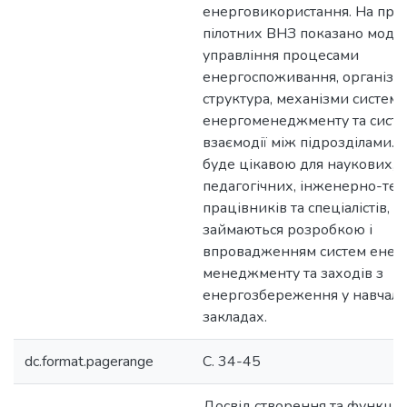
енерговикористання. На при
пілотних ВНЗ показано модел
управління процесами
енергоспоживання, організа
структура, механізми систем
енергоменеджменту та сист
взаємодії між підрозділами. 
буде цікавою для наукових,
педагогічних, інженерно-тех
працівників та спеціалістів, 
займаються розробкою і
впровадженням систем енер
менеджменту та заходів з
енергозбереження у навчал
закладах.
dc.format.pagerange
С. 34-45
Досвід створення та функці