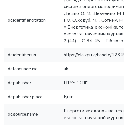
системи енергоменеджменту у 
Дешко, О. М. Шевченко, М. М
dc.identifier.citation
І. О. Суходуб, М. І. Сотник, Н.
// Енергетика: економіка, техн
екологія : науковий журнал. 
2 (44). – С. 34-45. – Бібліогр.:
dc.identifier.uri
https://ela.kpi.ua/handle/123
dc.language.iso
uk
dc.publisher
НТУУ "КПІ"
dc.publisher.place
Київ
Енергетика: економіка, технол
dc.source.name
екологія : науковий журнал