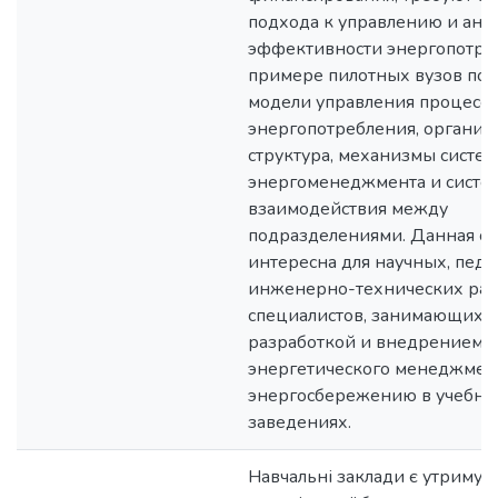
подхода к управлению и ана
эффективности энергопотре
примере пилотных вузов пок
модели управления процесс
энергопотребления, организ
структура, механизмы систе
энергоменеджмента и систе
взаимодействия между
подразделениями. Данная ст
интересна для научных, педа
инженерно-технических раб
специалистов, занимающихс
разработкой и внедрением с
энергетического менеджмент
энергосбережению в учебны
заведениях.
Навчальні заклади є утримув