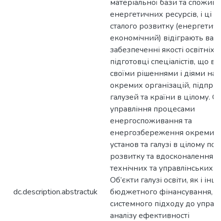
матеріальної бази та спожив
енергетичних ресурсів, і ці д
сталого розвитку (енергетич
економічний) відіграють важ
забезпеченні якості освітніх п
підготовці спеціалістів, що в
своїми рішеннями і діями на
окремих організацій, підприє
галузей та країни в цілому. 
управління процесами
енергоспоживання та
енергозбереження окремих о
установ та галузі в цілому по
розвитку та вдосконалення н
технічних та управлінських м
Об’єкти галузі освіти, як і інш
dc.description.abstractuk
бюджетного фінансування, п
системного підходу до управл
аналізу ефективності