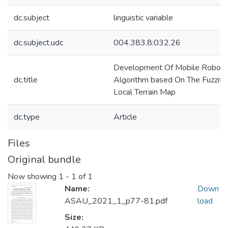
dc.subject
linguistic variable
dc.subject.udc
004.383.8:032.26
Development Of Mobile Robot C
dc.title
Algorithm based On The Fuzzific
Local Terrain Map
dc.type
Article
Files
Original bundle
Now showing
1 - 1 of 1
Name:
Down
ASAU_2021_1_p77-81.pdf
load
Size: