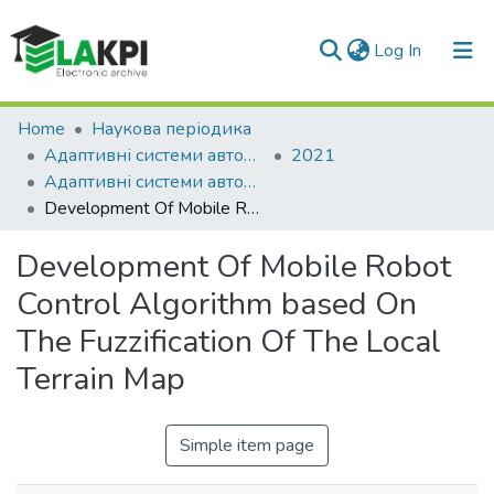
(current)
Log In
Communities & Collections
Home
Наукова періодика
Адаптивні системи автоматичного управління
2021
All of DSpace
Адаптивні системи автоматичного управління : міжвідомчий науково-технічний збірник. – 2021. – № 1 (38)
Development Of Mobile Robot Control Algorithm based On The Fuzzification Of The Local Terrain Map
Statistics
Development Of Mobile Robot
Control Algorithm based On
The Fuzzification Of The Local
Terrain Map
Simple item page