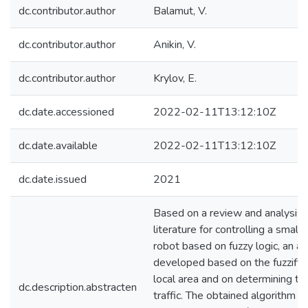
dc.contributor.author
Balamut, V.
dc.contributor.author
Anikin, V.
dc.contributor.author
Krуlov, E.
dc.date.accessioned
2022-02-11T13:12:10Z
dc.date.available
2022-02-11T13:12:10Z
dc.date.issued
2021
Based on a review and analysis 
literature for controlling a small 
robot based on fuzzy logic, an a
developed based on the fuzzifica
local area and on determining th
dc.description.abstracten
traffic. The obtained algorithm c