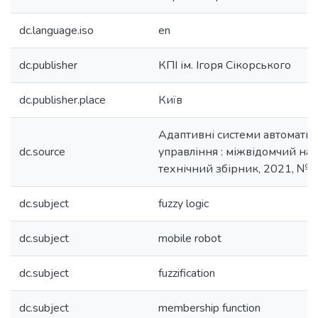
dc.language.iso
en
dc.publisher
КПІ ім. Ігоря Сікорського
dc.publisher.place
Київ
Адаптивні системи автомати
dc.source
управління : міжвідомчий на
технічний збірник, 2021, № 1
dc.subject
fuzzy logic
dc.subject
mobile robot
dc.subject
fuzzification
dc.subject
membership function