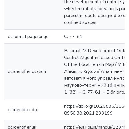
the development of control sys
wheeled robots for various purpo
particular robots designed to op
confined spaces.
dc.format.pagerange
С. 77-81
Balamut, V. Development Of Mo
Control Algorithm based On The 
Of The Local Terrain Map / V. Ba
dc.identifier.citation
Anikin, E. Krуlov // Адаптивні 
автоматичного управління : 
науково-технічний збірник. –
1 (38). – С. 77-81. – Бібліогр.:
https://doi.org/10.20535/1560
dc.identifier.doi
8956.38.2021.233199
dc.identifier.uri
https://ela.kpi.ua/handle/123