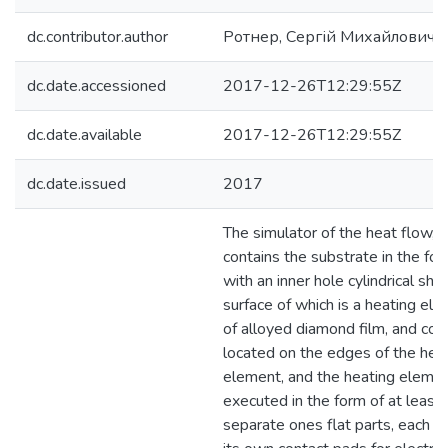
dc.contributor.author
Ротнер, Сергій Михайлович
dc.date.accessioned
2017-12-26T12:29:55Z
dc.date.available
2017-12-26T12:29:55Z
dc.date.issued
2017
The simulator of the heat flow, 
contains the substrate in the for
with an inner hole cylindrical sha
surface of which is a heating el
of alloyed diamond film, and con
located on the edges of the hea
element, and the heating elemen
executed in the form of at least 
separate ones flat parts, each o