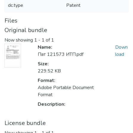
dc.type
Patent
Files
Original bundle
Now showing
1 - 1 of 1
Name:
Down
Пат 121573 ИТП.pdf
load
Size:
229.52 KB
Format:
Adobe Portable Document
Format
Description:
License bundle