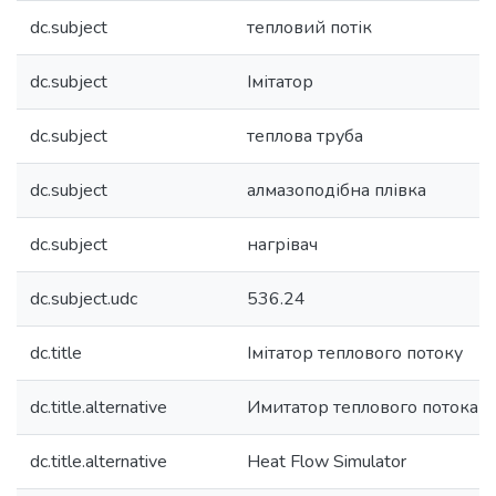
dc.subject
тепловий потік
dc.subject
Імітатор
dc.subject
теплова труба
dc.subject
алмазоподібна плівка
dc.subject
нагрівач
dc.subject.udc
536.24
dc.title
Імітатор теплового потоку
dc.title.alternative
Имитатор теплового потока
dc.title.alternative
Heat Flow Simulator