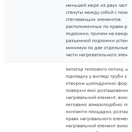
меньшей мере из двух частей
стянуты между собой с пом
стягивающих элементов,
расположенных по краям ра
подложки, причем на каждой
разъемной подложки устано
минимум по две отдельные 
части нагревательного элеме
Імітатор теплового потоку, що
підкладку у вигляді труби з 
отвором циліндричної форми
поверхні якої розташований
нагрівальний елемент, викон
легованої алмазоподібної плів
контактні площадки, розташо
краях нагрівального елемент
нагрівальний елемент викон