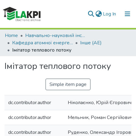
(current)
Log In
Communities & Collections
Home
Навчально-науковий інститут атомної та теплової енергетики (НН ІАТЕ)
Кафедра атомної енергетики (АЕ)
Інше (АЕ)
All of DSpace
Імітатор теплового потоку
Statistics
Імітатор теплового потоку
Simple item page
dc.contributor.author
Ніколаєнко, Юрій Єгорович
dc.contributor.author
Мельник, Роман Сергійович
dc.contributor.author
Руденко, Олександр Ігорови