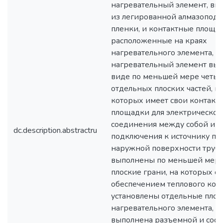
нагревательный элемент, в
из легированной алмазопод
пленки, и контактные площад
расположенные на краях
нагревательного элемента, 
нагревательный элемент вып
виде по меньшей мере четы
отдельных плоских частей, к
которых имеет свои контакт
площадки для электрическог
соединения между собой и
dc.description.abstractru
подключения к источнику пит
наружной поверхности труб
выполнены по меньшей мере
плоские грани, на которых с
обеспечением теплового кон
установлены отдельные плос
нагревательного элемента, п
выполнена разъемной и сост