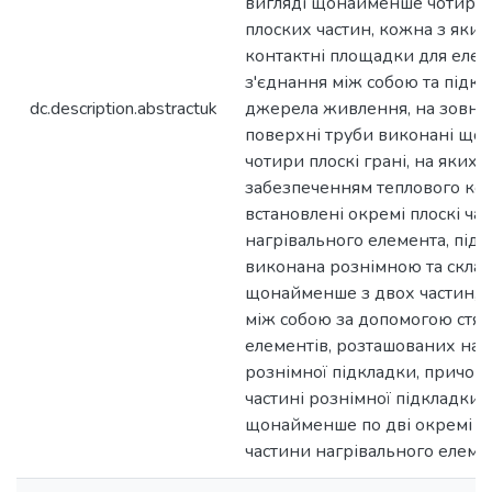
вигляді щонайменше чотирь
плоских частин, кожна з яких 
контактні площадки для еле
з'єднання між собою та підк
dc.description.abstractuk
джерела живлення, на зовні
поверхні труби виконані щ
чотири плоскі грані, на яких з
забезпеченням теплового ко
встановлені окремі плоскі ча
нагрівального елемента, підк
виконана рознімною та склад
щонайменше з двох частин, як
між собою за допомогою стя
елементів, розташованих на 
рознімної підкладки, причом
частині рознімної підкладки 
щонайменше по дві окремі пл
частини нагрівального елеме