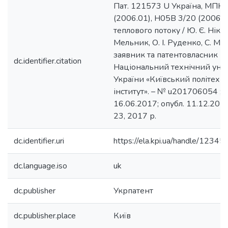
Пат. 121573 U Україна, МПК
(2006.01), H05B 3/20 (2006.01
теплового потоку / Ю. Є. Нікол
Мельник, О. І. Руденко, С. М. 
заявник та патентовласник
dc.identifier.citation
Національний технічний уні
України «Київський політехн
інститут». – № u201706054 ; з
16.06.2017; опубл. 11.12.201
23, 2017 р.
dc.identifier.uri
https://ela.kpi.ua/handle/123
dc.language.iso
uk
dc.publisher
Укрпатент
dc.publisher.place
Київ