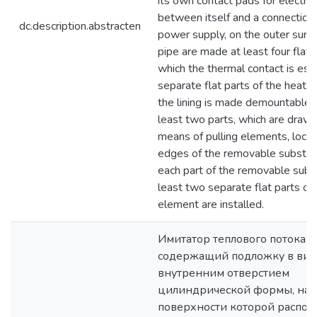
its own contact pads for electric
between itself and a connection 
dc.description.abstracten
power supply, on the outer surfa
pipe are made at least four flat 
which the thermal contact is est
separate flat parts of the heati
the lining is made demountable 
least two parts, which are draw
means of pulling elements, loca
edges of the removable substra
each part of the removable subs
least two separate flat parts of
element are installed.
Имитатор теплового потока,
содержащий подложку в вид
внутренним отверстием
цилиндрической формы, на
поверхности которой распо