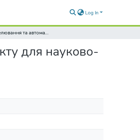
Log In
Моделювання та автоматизація теплопункту для науково-дослідної установи
кту для науково-