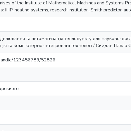
emises of the Institute of Mathematical Machines and Systems 
 IHP, heating systems, research institution, Smith predictor, au
оделювання та автоматизація теплопункту для науково-дослід
ія та комп’ютерно-інтегровані технологі / Скидан Павло Євг
ua/handle/123456789/52826
корського