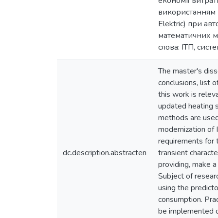
економії витрат
використанням 
Elektric) при а
математичних м
слова: ІТП, сис
The master's disse
conclusions, list 
this work is rele
updated heating s
methods are used 
modernization of I
requirements for 
dc.description.abstracten
transient charact
providing, make a 
Subject of resear
using the predicto
consumption. Prac
be implemented o