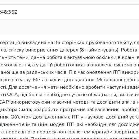
:48:35Z
сертація викладена на 86 сторінках друкованого тексту, яки
ків, списку використаних джерел (8 найменувань). Робота м
ьність теми: данна робота є актуальною оскільки в країні 
ем опалення, а у даній роботі описана оновлена система оп
аної ще за радянських часів. Під час оновлення ІТП викор
 розрахунку. Мета і задачі дослідження: Мета даної робо
ті. Для досягнення мети необхідно зробити наступні задач
ити ФСА, підібрати необхідне сучасне обладнання, визначи
САР використовуючи класичні методи та дослідити вплив н
диктора Сміта, розробити програмне забезпечення, зробит
ння: Об’єктом дослідженням є ІТП у науково-дослідній уст
дження є імітаційні моделі ІТП, які необхідні для дослі
та, перехідного процесу контролю температури зворотньог