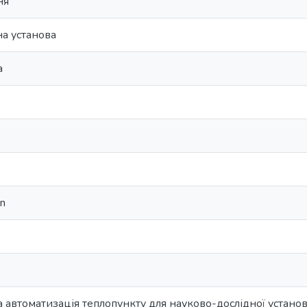
ня
а установа
а
on
автоматизація теплопункту для науково-дослідної устано