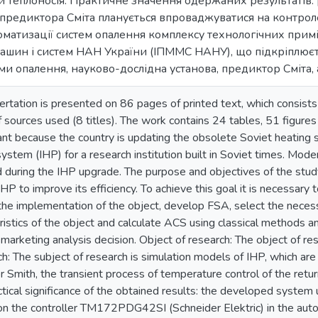
и теплоносія. Практичне значення одержаних результатів:
предиктора Сміта планується впроваджуватися на контрол
втоматизації систем опалення комплексу технологічних при
ашин і систем НАН України (ІПММС НАНУ), що підкріплюєт
теми опалення, науково-дослідна установа, предиктор Сміта,
rtation is presented on 86 pages of printed text, which consists o
of sources used (8 titles). The work contains 24 tables, 51 figure
vant because the country is updating the obsolete Soviet heating 
ystem (IHP) for a research institution built in Soviet times. Mod
during the IHP upgrade. The purpose and objectives of the study
HP to improve its efficiency. To achieve this goal it is necessary
the implementation of the object, develop FSA, select the nece
eristics of the object and calculate ACS using classical methods 
marketing analysis decision. Object of research: The object of rese
ch: The subject of research is simulation models of IHP, which a
r Smith, the transient process of temperature control of the retur
tical significance of the obtained results: the developed system 
n the controller TM172PDG42SI (Schneider Elektric) in the auto