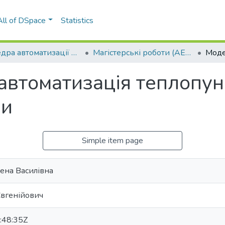
All of DSpace
Statistics
Кафедра автоматизації енергетичних процесів (АЕП)
Магістерські роботи (АЕП)
втоматизація теплопун
ви
Simple item page
ена Василівна
Євгенійович
:48:35Z