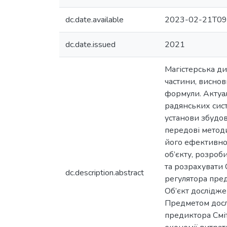
dc.date.available
2023-02-21T09
dc.date.issued
2021
Магістерська ди
частини, виснов
формули. Актуал
радянських сист
установи збудов
передові методи
його ефективнос
об’єкту, розроб
та розрахувати 
dc.description.abstract
регулятора пре
Об’єкт дослідже
Предметом дослі
предиктора Смі