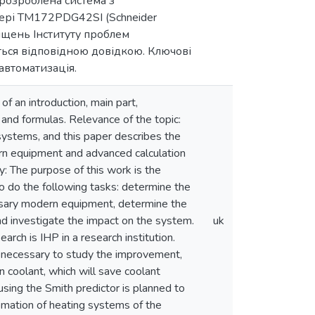
 розроблена система з
ері TM172PDG42SI (Schneider
міщень Інституту проблем
ься відповідною довідкою. Ключові
 автоматизація.
f an introduction, main part,
s and formulas. Relevance of the topic:
systems, and this paper describes the
ern equipment and advanced calculation
: The purpose of this work is the
 to do the following tasks: determine the
ssary modern equipment, determine the
and investigate the impact on the system.
uk
arch is IHP in a research institution.
re necessary to study the improvement,
n coolant, which will save coolant
using the Smith predictor is planned to
mation of heating systems of the