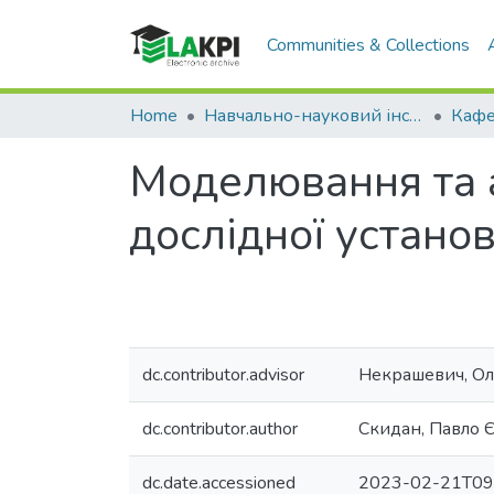
Communities & Collections
Home
Навчально-науковий інститут атомної та теплової енергетики (НН ІАТЕ)
Моделювання та а
дослідної устано
dc.contributor.advisor
Некрашевич, Ол
dc.contributor.author
Скидан, Павло 
dc.date.accessioned
2023-02-21T09