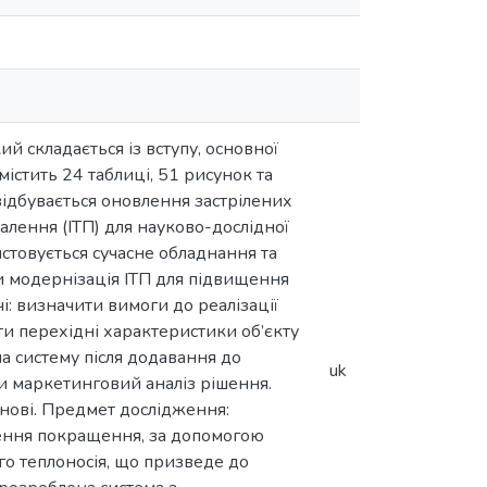
й складається із вступу, основної
істить 24 таблиці, 51 рисунок та
відбувається оновлення застрілених
алення (ІТП) для науково-дослідної
истовується сучасне обладнання та
ти модернізація ІТП для підвищення
і: визначити вимоги до реалізації
ти перехідні характеристики об’єкту
а систему після додавання до
uk
и маркетинговий аналіз рішення.
анові. Предмет дослідження:
дження покращення, за допомогою
о теплоносія, що призведе до