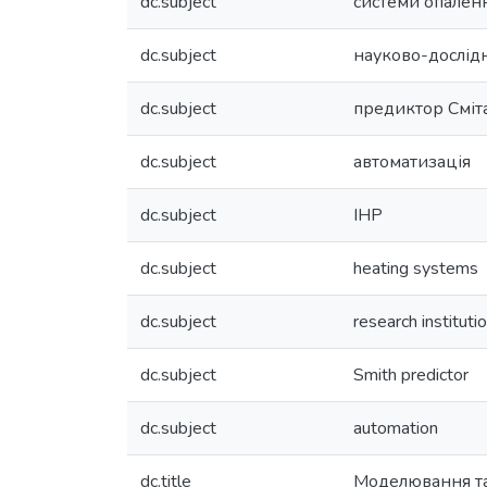
dc.subject
системи опален
dc.subject
науково-дослідн
dc.subject
предиктор Сміт
dc.subject
автоматизація
dc.subject
IHP
dc.subject
heating systems
dc.subject
research instituti
dc.subject
Smith predictor
dc.subject
automation
dc.title
Моделювання та 