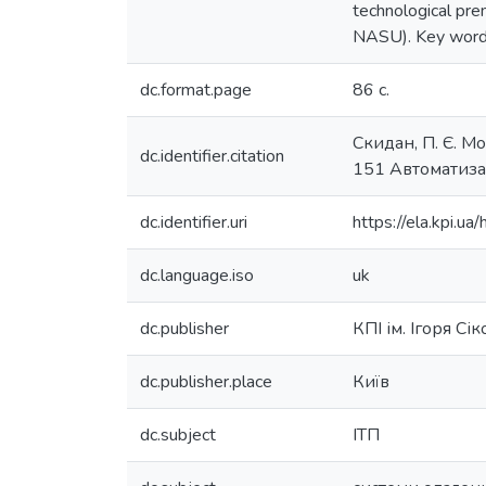
technological pr
NASU). Key words:
dc.format.page
86 с.
Скидан, П. Є. М
dc.identifier.citation
151 Автоматизац
dc.identifier.uri
https://ela.kpi.
dc.language.iso
uk
dc.publisher
КПІ ім. Ігоря Сі
dc.publisher.place
Київ
dc.subject
ІТП