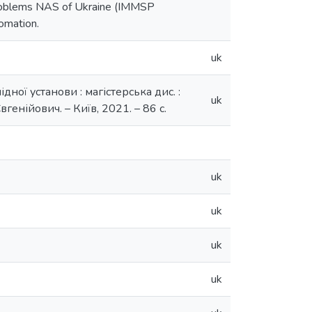
Problems NAS of Ukraine (IMMSP
tomation.
uk
ної установи : магістерська дис. :
uk
енійович. – Київ, 2021. – 86 с.
uk
uk
uk
uk